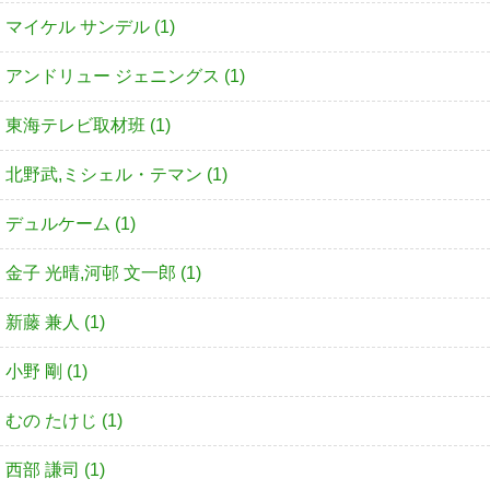
マイケル サンデル (1)
アンドリュー ジェニングス (1)
東海テレビ取材班 (1)
北野武,ミシェル・テマン (1)
デュルケーム (1)
金子 光晴,河邨 文一郎 (1)
新藤 兼人 (1)
小野 剛 (1)
むの たけじ (1)
西部 謙司 (1)