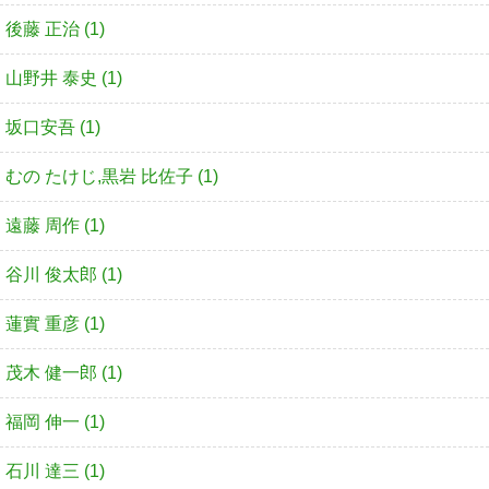
後藤 正治 (1)
山野井 泰史 (1)
坂口安吾 (1)
むの たけじ,黒岩 比佐子 (1)
遠藤 周作 (1)
谷川 俊太郎 (1)
蓮實 重彦 (1)
茂木 健一郎 (1)
福岡 伸一 (1)
石川 達三 (1)