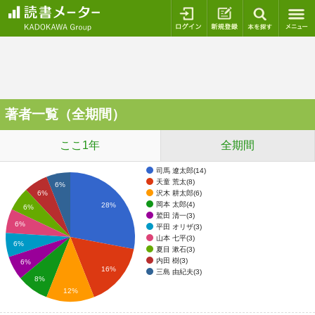
ログイン
新規登録
本を探
著者一覧（全期間）
ここ1年
全期間
司馬 遼太郎(14)
天童 荒太(8)
6%
沢木 耕太郎(6)
6%
岡本 太郎(4)
28%
6%
鷲田 清一(3)
6%
平田 オリザ(3)
山本 七平(3)
6%
夏目 漱石(3)
内田 樹(3)
6%
16%
三島 由紀夫(3)
8%
12%