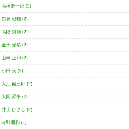
高橋源一郎 (2)
鶴見 俊輔 (2)
高階 秀爾 (2)
金子 光晴 (2)
山崎 正和 (2)
小田 実 (2)
大江 健三郎 (2)
大岡 昇平 (2)
井上 ひさし (2)
河野通和 (1)