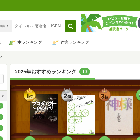
n和書
は
本ランキング
作家ランキング
グ
2025年おすすめランキング
10
1
2
3
順
位
位
位
順
0
順
0
順
0
順
0