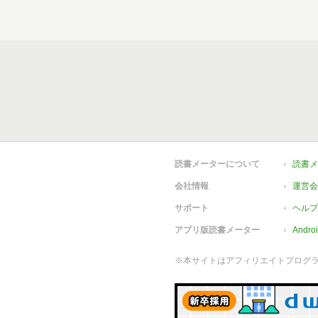
読書メーターについて
読書メ
会社情報
運営会
サポート
ヘルプ
アプリ版読書メーター
Andr
※本サイトはアフィリエイトプログ