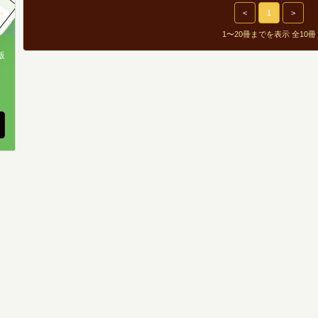
<
1
>
1〜20冊までを表示 全10冊
版
、