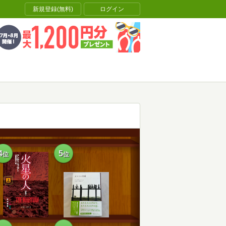
新規登録(無料)
ログイン
4
5
位
位