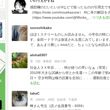
いのうえかずね
感想欄のだいたいがXなどで拾ったものの引用文で
（https://note.com/inouekazune）
AIに本の解説をさ
（https://www.youtube.com/@Works_
sonochikako
ほぼミステリーものしか読みません。小学生の時に
す。金田一ドラマは放送される度にみてしまいます
で、あんまり難しいtrickだと、ちょっとななめ読
aloha0307
男
O型
事務系
神奈川県
社会人３Ｘ年目．．．時が経つの早いなぁ（苦笑）
2010年大きな試練から何とか生還−＞この年齢で
日々
空き時間は極力読書を念頭に．．．通勤往復と
版
、
takaC
男
1968年
AB型
技術系
千葉県
蜂さん号泣（読メ会員番号：8359）