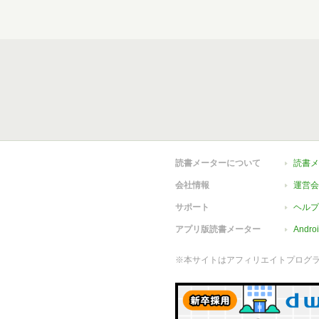
読書メーターについて
読書メ
会社情報
運営会
サポート
ヘルプ
アプリ版読書メーター
Andr
※本サイトはアフィリエイトプログ