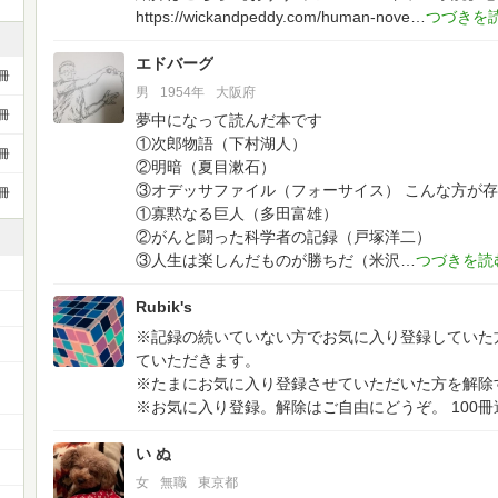
https://wickandpeddy.com/human-nove
エドバーグ
冊
男
1954年
大阪府
冊
夢中になって読んだ本です
①次郎物語（下村湖人）
冊
②明暗（夏目漱石）
③オデッサファイル（フォーサイス）
こんな方が存
冊
①寡黙なる巨人（多田富雄）
②がんと闘った科学者の記録（戸塚洋二）
③人生は楽しんだものが勝ちだ（米沢
Rubik's
※記録の続いていない方でお気に入り登録していた
ていただきます。
※たまにお気に入り登録させていただいた方を解除
※お気に入り登録。解除はご自由にどうぞ。
100冊
い ぬ
女
無職
東京都