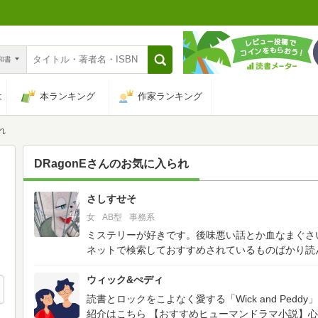
n和書
は
本ランキング
作家ランキング
れ
DRagonE
さんのお気に入られ
さしすせそ
117
女
AB型
事務系
ミステリーが好きです。後味悪い話とか血なまぐさ
ネットで検索しておすすめされているものばかり読
ウィック&ぺディ
読書とロックをこよなく愛する「Wick and Ped
紹介はこちら
【おすすめヒューマンドラマ小説】心を