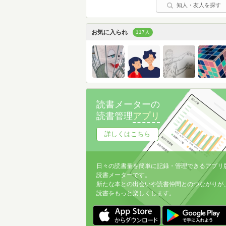
知人・友人を探す
お気に入られ
117人
読書メーターの
読書管理
アプリ
詳しくはこちら
日々の読書量を簡単に記録・管理できるアプリ
読書メーターです。
新たな本との出会いや読書仲間とのつながりが
読書をもっと楽しくします。