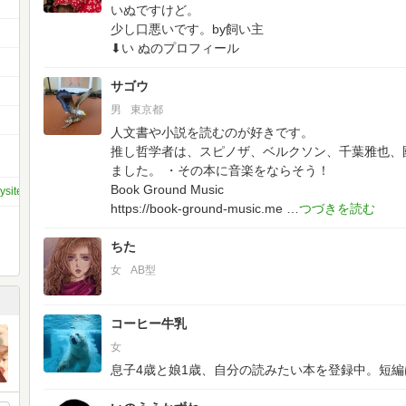
いぬですけど。
少し口悪いです。by飼い主
⬇い ぬのプロフィール
サゴウ
男
東京都
人文書や小説を読むのが好きです。
推し哲学者は、スピノザ、ベルクソン、千葉雅也、
ました。
・その本に音楽をならそう！
Book Ground Music
ysite
https://book-ground-music.me
ちた
女
AB型
コーヒー牛乳
女
息子4歳と娘1歳、自分の読みたい本を登録中。短編