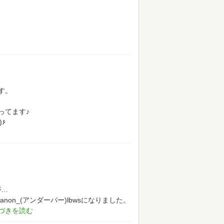
す。
ってます♪
 *˙0˙*)۶
が…
yanon_(アンダーバー)lbwsになりました。