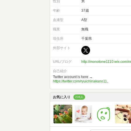
性別
男
年齢
37歳
血液型
A型
職業
無職
現住所
千葉県
外部サイト
URL/ブログ
http://monotone1110.wix.com/m
自己紹介
Twitter account is here →
https://twitter.com/ryuichinakano11
。
お気に入り
236人