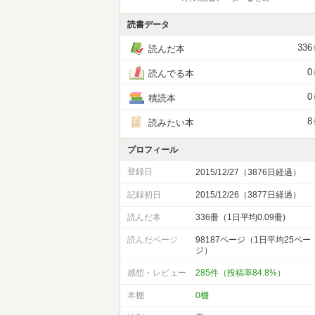
読書データ
336
読んだ本
0
読んでる本
0
積読本
8
読みたい本
プロフィール
登録日
2015/12/27（3876日経過）
記録初日
2015/12/26（3877日経過）
読んだ本
336冊（1日平均0.09冊)
読んだページ
98187ページ（1日平均25ペー
ジ）
感想・レビュー
285件（投稿率84.8%）
本棚
0棚