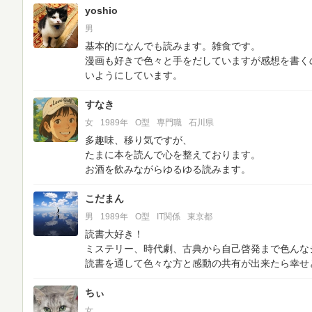
yoshio
男
基本的になんでも読みます。雑食です。
漫画も好きで色々と手をだしていますが感想を書く
いようにしています。
すなき
女
1989年
O型
専門職
石川県
多趣味、移り気ですが、
たまに本を読んで心を整えております。
お酒を飲みながらゆるゆる読みます。
こだまん
男
1989年
O型
IT関係
東京都
読書大好き！
ミステリー、時代劇、古典から自己啓発まで色んな
読書を通して色々な方と感動の共有が出来たら幸せ
ちぃ
女