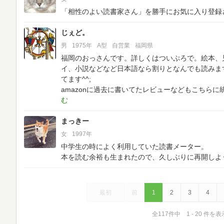
「相性のよい読書家さん」を勝手にお気に入り登録
じぇど。
男
1975年
A型
自営業
福岡県
福岡のおっさんです。詳しくはついぷろで。絵本、
イ、小説などなど日本語なら割りとなんでも読みま
てます^^;
amazonに過去に書いてたレビューなどもこちら
まっきー
女
1997年
中学生の時によく利用していた読書メーター。
本を読む余裕も生まれたので、久しぶりに再開しよ
最初
前
1
2
3
4
全117件中 1 - 20 件を表