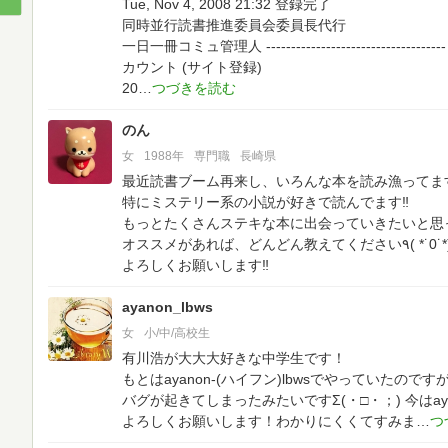
Tue, Nov 4, 2008 21:32 登録完了
同時並行読書推進委員会委員長代行
一日一冊コミュ管理人
------------------------------------
カウント (サイト登録)
20
のん
女
1988年
専門職
長崎県
最近読書ブーム再来し、いろんな本を読み漁ってま
特にミステリー系の小説が好きで読んでます‼︎
もっとたくさんステキな本に出会っていきたいと思
オススメがあれば、どんどん教えてください٩(
よろしくお願いします‼︎
ayanon_lbws
女
小/中/高校生
有川浩が大大大好きな中学生です！
もとはayanon-(ハイフン)lbwsでやっていたのです
バグが起きてしまったみたいですΣ(・□・；)
今はa
よろしくお願いします！わかりにくくてすみま