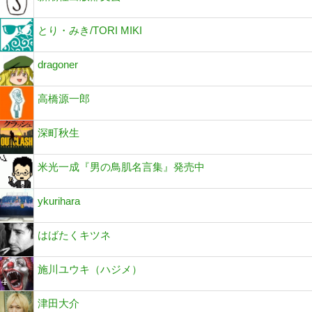
とり・みき/TORI MIKI
dragoner
高橋源一郎
深町秋生
米光一成『男の鳥肌名言集』発売中
ykurihara
はばたくキツネ
施川ユウキ（ハジメ）
津田大介