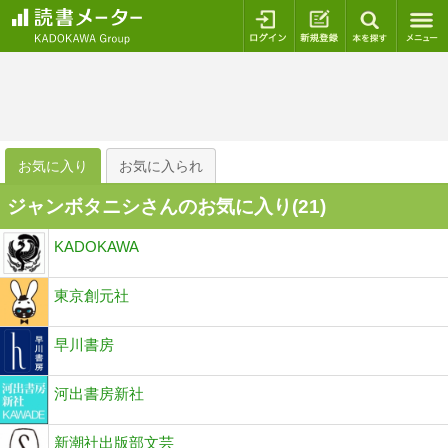
ログイン
新規登録
本を探
お気に入り
お気に入られ
ジャンボタニシさんのお気に入り(
21
)
KADOKAWA
東京創元社
早川書房
河出書房新社
新潮社出版部文芸