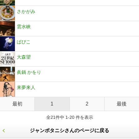
さかがみ
雲水峡
ぱぴこ
大森望
眞鍋 かをり
来夢来人
最初
1
2
最後
全21件中 1-20 件を表示
ジャンボタニシさんのページに戻る