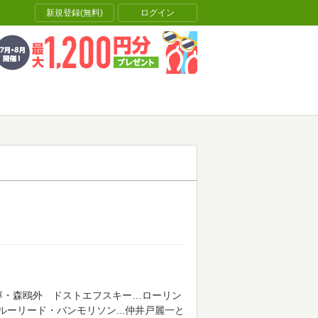
新規登録(無料)
ログイン
淳・森鴎外 ドストエフスキー…ローリン
ーリード・バンモリソン...仲井戸麗一と