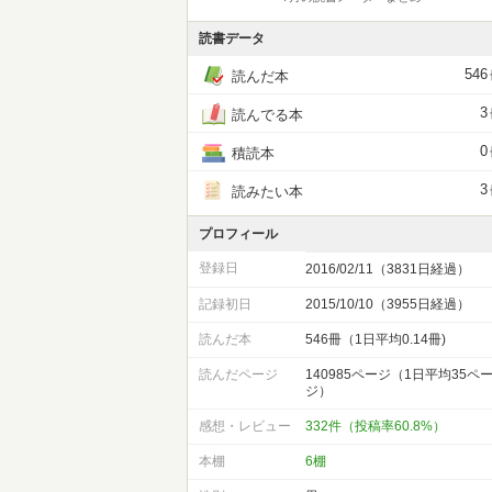
読書データ
546
読んだ本
3
読んでる本
0
積読本
3
読みたい本
プロフィール
登録日
2016/02/11（3831日経過）
記録初日
2015/10/10（3955日経過）
読んだ本
546冊（1日平均0.14冊)
読んだページ
140985ページ（1日平均35ペ
ジ）
感想・レビュー
332件（投稿率60.8%）
本棚
6棚