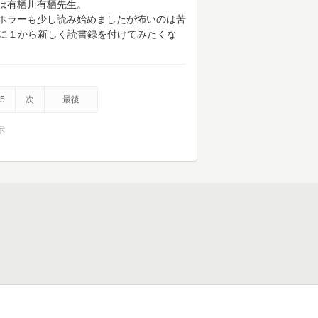
は有栖川有栖先生。
ホラーも少し読み始めましたが怖いのは苦
契機に１から新しく読書録を付けてみたくな
5
次
最後
示