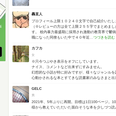
轟直人
プロフィール上限１０２４０文字で自己紹介いたし
（※レビューの方は全て上限２５５字でまとめまし
版
す。
校内暴力最盛期に採用され激動の教育界で鬱病
、
職になった同僚もいた中で４０年近
カフカ
女
※只今つぶやき表示をオフにしています。
ナイス、コメントなど出来ずにすみません。
幻想的な小説が特に好みですが、様々なジャンルを
心動かされるな本とすてきな読書家のみなさまと出
GELC
男
2021年、5年ぶりに再開。目標は1日100ページ。
様から教えていただいた面白そうな本を少しづつ読