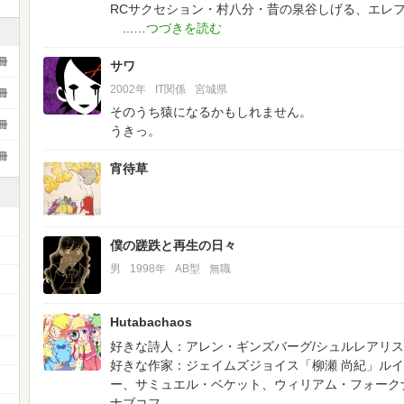
RCサクセション・村八分・昔の泉谷しげる、エレ
...
冊
サワ
2002年
IT関係
宮城県
冊
そのうち猿になるかもしれません。
冊
うきっ。
冊
宵待草
僕の蹉跌と再生の日々
男
1998年
AB型
無職
ー
Hutabachaos
好きな詩人：アレン・ギンズバーグ/シュルレアリスム
好きな作家：ジェイムズジョイス「柳瀬 尚紀」ルイ
ー、サミュエル・ベケット、ウィリアム・フォーク
ナブコフ