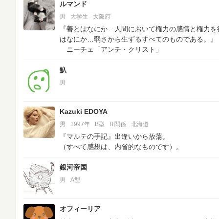
ルマンド
男
大学生
大阪府
『善とはなにか…人間において権力の感情と権力を
はなにか…弱さから生ずるすべてのものである。』
ニーチェ「アンチ・クリスト」
魞
男
Kazuki EDOYA
男
1997年
B型
IT関係
北海道
『マルテの手記』出逢いから放蕩。
（すべて感想は、内省的なものです）。
銀河帝国
男
A型
オフィーリア