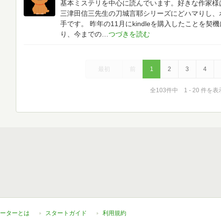
基本ミステリを中心に読んでいます。好きな作家様
三津田信三先生の刀城言耶シリーズにどハマりし、
手です。
昨年の11月にkindleを購入したことを
り、今までの
最初
前
1
2
3
4
全103件中 1 - 20 件を表
ーターとは
スタートガイド
利用規約