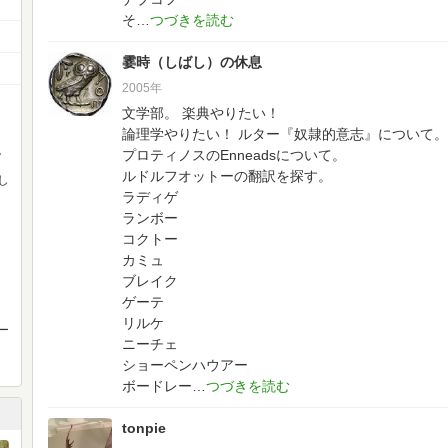
そ
霎時（しばし）の休息
2005年
文学部。
楽典やりたい！
論理学やりたい！
ルター『奴隷的意志』について。
。
プロティノスのEnneadsについて。
ルドルフオットーの翻訳を探す。
し
ラディゲ
ランボー
コクトー
カミュ
ブレイク
ゲーテ
リルケ
ー
ニーチェ
ショーペンハウアー
ボードレー
tonpie