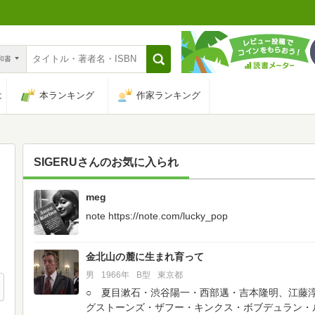
n和書
は
本ランキング
作家ランキング
SIGERU
さんのお気に入られ
meg
103
note https://note.com/lucky_pop
金北山の麓に生まれ育って
男
1966年
B型
東京都
○ 夏目漱石・渋谷陽一・西部邁・吉本隆明、江藤
グストーンズ・ザフー・キンクス・ボブデュラン・ル