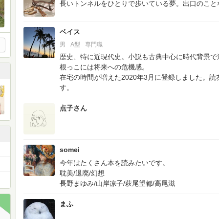
長いトンネルをひとりで歩いている夢。出口のこと
ベイス
男
A型
専門職
歴史、特に近現代史。小説も古典中心に時代背景で
根っこには将来への危機感。
在宅の時間が増えた2020年3月に登録しました。
す。
点子さん
somei
今年はたくさん本を読みたいです。
耽美/退廃/幻想
長野まゆみ/山岸凉子/萩尾望都/高尾滋
まふ