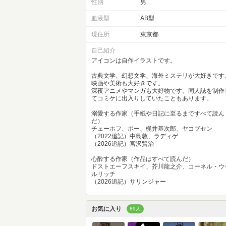
性別
男
血液型
AB型
現住所
東京都
自己紹介
アイコンは自作イラストです。
古典文学、幻想文学、海外ミステリが大好きです
映画や美術も大好きです。
深夜アニメやマンガも大好物です。同人誌を制作
てコミケに出入りしていたこともあります。
溺愛する作家（手紙や日記に至るまですべて読ん
だ）
チェーホフ、ポー、梶井基次郎、ヤコブセン
（2022追記）中島敦、ラディゲ
（2026追記）宮沢賢治
心酔する作家（作品はすべて読んだ）
ドストエーフスキイ、芥川龍之介、コーネル・ウ
ルリッチ
（2026追記）サリンジャー
お気に入り
89人