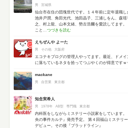
男
宮城県
仙台市在住の団塊世代です。１４年前に定年退職し
池井戸潤、角田光代、池田晶子、三浦しをん、森瑶
之、村上龍、山本文緒、勢古浩爾を愛読してます。
こと
えちぜんや よーた
男
その他
大阪府
エコテキブログの管理人やってます。最近、ドメイ
に落ちているネタを拾ってつぶやくのが得意ですｗ
mackane
男
自営業
東京都
知念実希人
男
1978年
AB型
専門職
東京都
内科医をしながらミステリー小説家をしています。
央の事件カルテ』発売予定。
第４回福山ミステリー
デビュー。その後『ブラッドライン』