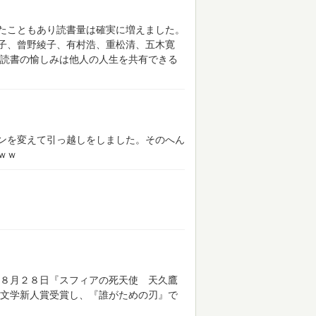
たこともあり読書量は確実に増えました。
子、曾野綾子、有村浩、重松清、五木寛
読書の愉しみは他人の人生を共有できる
ンを変えて引っ越しをしました。そのへん
ｗｗ
８月２８日『スフィアの死天使 天久鷹
文学新人賞受賞し、『誰がための刃』で