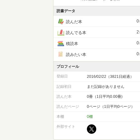
読書データ
0
読んだ本
2
読んでる本
0
積読本
0
読みたい本
プロフィール
登録日
2016/02/22（3821日経過）
記録初日
まだ記録がありません
読んだ本
0冊（1日平均0.00冊)
読んだページ
0ページ（1日平均0ページ）
本棚
0棚
外部サイト