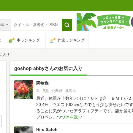
n和書
は
本ランキング
作家ランキング
気に入り
goshop-abby
さんのお気に入り
阿輸迦
26
男
B型
公務員
北海道
最近、体重が十数年ぶりに７０ｋｇ台・ＢＭＩが２
20.4%、ウエスト93cmなのでもう少し痩せたい
ることに気がついたアラフィフティです。誰か髪を
プロペシ
Hiro Satoh