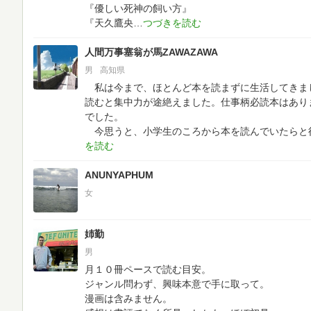
『優しい死神の飼い方』
『天久鷹央
人間万事塞翁が馬ZAWAZAWA
男
高知県
私は今まで、ほとんど本を読まずに生活してきま
読むと集中力が途絶えました。仕事柄必読本はあり
でした。
今思うと、小学生のころから本を読んでいたらと
ANUNYAPHUM
女
姉勤
男
月１０冊ペースで読む目安。
ジャンル問わず、興味本意で手に取って。
漫画は含みません。