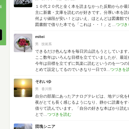
１０代２０代と全く本を読まなかった反動からか最
版
主に新書・文庫を読むのが好きです。分厚い本を読
、
何より値段が安い！とはいえ、ほとんどは図書館で
図書館で借りた本でも「これは・・！」と
mitei
男
技術系
できるだけ色んな本を毎日沢山読もうとしています
ここ数年はいろんな目標を立てていましたが、最近
今年は目標を立てずに気楽に読むというのを一つの
とめて設定してるのでいきなり一日で3
それいゆ
男
香川県
自分の部屋にあったアナログテレビは、地デジ化を
夜がとても長く感じるようになり、静かに読書をす
借りて読んでいます。「自分の好きな本ばかり読む
とで
団塊シニア