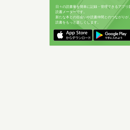
日々の読書量を簡単に記録・管理できるアプリ
読書メーターです。
新たな本との出会いや読書仲間とのつながりが
読書をもっと楽しくします。