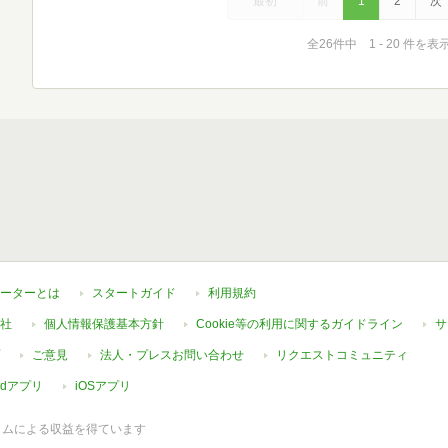
最初
前
1
2
次
全26件中 1 - 20 件を表
ーターとは
スタートガイド
利用規約
社
個人情報保護基本方針
Cookie等の利用に関するガイドライン
サ
ご意見
法人・プレスお問い合わせ
リクエストコミュニティ
oidアプリ
iOSアプリ
ラムによる収益を得ています