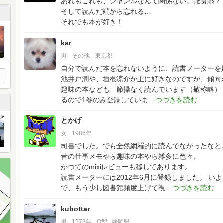
あれもこれも、ジャンルなんて関係ない。雑食系？
そして読んだ端から忘れる…
それでも本が好き！
kar
男
その他
東京都
自分で読んだ本を忘れないように、読書メーターを
池井戸潤や、垣根涼介が主に好きなのですが、傾向
趣味の本なども、節操なく読んでいます（敬称略）
るので1巻のみ登録していま
とかげ
女
1986年
司書でした。でも全然網羅的に読んでなかったなと
昔の仕事メモやら趣味の本やら雑多に色々。
かつてのmixiレビューも移してあります。
読書メーターには2012年6月に登録しました。
いよ
で、もう少し図書館頻度上げて視
kubottar
男
1973年
O型
静岡県