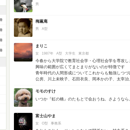
男
冊
梅薫庵
男
A型
冊
冊
まりこ
冊
女
1987年
A型
大学生
東京都
今春から大学院で教育社会学・心理社会学を専攻し
興味の範囲が広くてまとまりがないのが特徴です
青年時代の人間形成についてこれからも勉強しつづけ
公房、川上未映子、石田衣良、岡本かの子、太宰治
モモのすけ
いつか『虹の橋』のたもとで会おうね。さようなら
富士山やま
女
O型
事務系