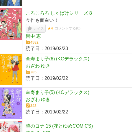
ころころろ しゃばけシリーズ 8
今作も面白い！
★4
コメントする(
0
)
ナイス
畠中 恵
4582
読了日：
2019/02/23
傘寿まり子(6) (KCデラックス)
おざわ ゆき
285
読了日：
2019/02/22
傘寿まり子(5) (KCデラックス)
おざわ ゆき
343
読了日：
2019/02/22
暁のヨナ 15 (花とゆめCOMICS)