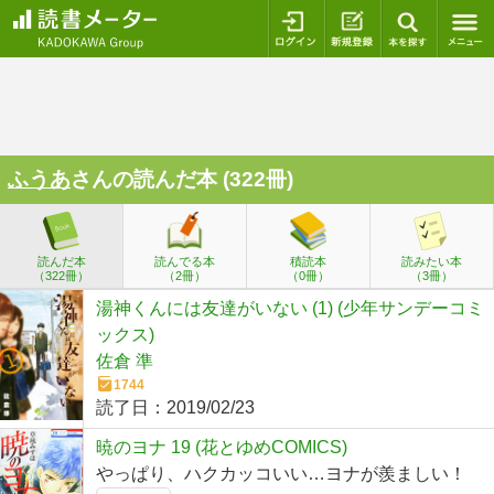
ログイン
新規登録
本を探
ふうあ
さんの読んだ本 (322冊)
読んだ本
読んでる本
積読本
読みたい本
（322冊）
（2冊）
（0冊）
（3冊）
湯神くんには友達がいない (1) (少年サンデーコミ
ックス)
佐倉 準
1744
読了日：
2019/02/23
暁のヨナ 19 (花とゆめCOMICS)
やっぱり、ハクカッコいい…ヨナが羨ましい！