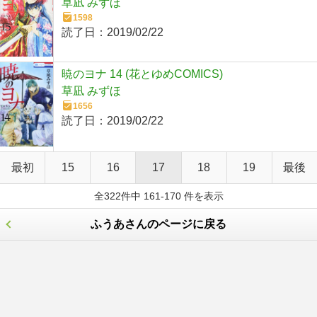
草凪 みずほ
1598
読了日：
2019/02/22
暁のヨナ 14 (花とゆめCOMICS)
草凪 みずほ
1656
読了日：
2019/02/22
最初
15
16
17
18
19
最後
全322件中 161-170 件を表示
ふうあさんのページに戻る