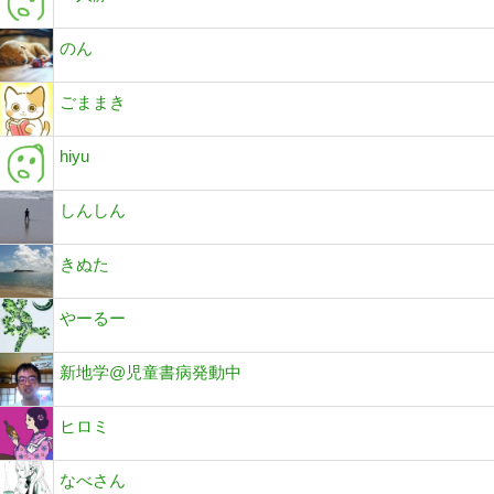
のん
ごままき
hiyu
しんしん
きぬた
やーるー
新地学@児童書病発動中
ヒロミ
なべさん