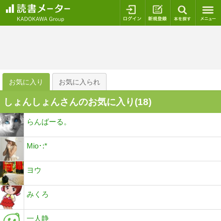
ログイン
新規登録
本を探
お気に入り
お気に入られ
しょんしょんさんのお気に入り(
18
)
らんばーる。
Mio･:*
ヨウ
みくろ
一人静