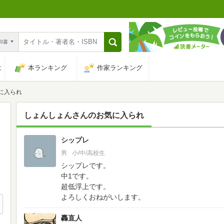
n和書
は
本ランキング
作家ランキング
に入られ
しょんしょん
さんのお気に入られ
シップレ
18
男
小/中/高校生
シップレです。
中1です。
超低浮上です。
よろしくおねがいします。
轟直人