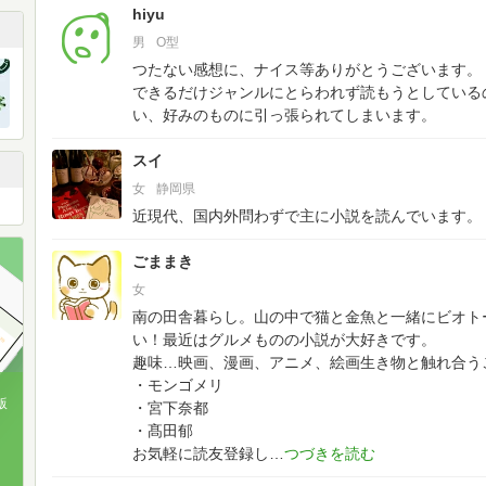
hiyu
男
O型
つたない感想に、ナイス等ありがとうございます。
できるだけジャンルにとらわれず読もうとしている
い、好みのものに引っ張られてしまいます。
スイ
女
静岡県
近現代、国内外問わずで主に小説を読んでいます。
ごままき
女
南の田舎暮らし。山の中で猫と金魚と一緒にビオト
い！最近はグルメものの小説が大好きです。
趣味…映画、漫画、アニメ、絵画生き物と触れ合う
・モンゴメリ
版
・宮下奈都
・髙田郁
、
お気軽に読友登録し