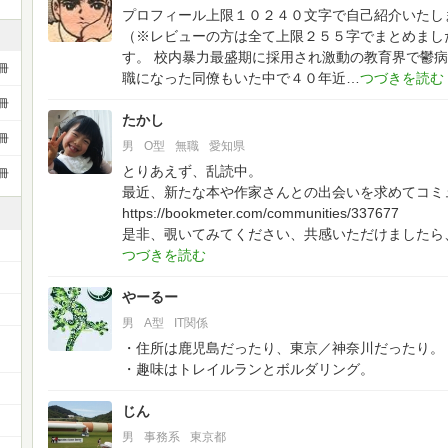
プロフィール上限１０２４０文字で自己紹介いたし
（※レビューの方は全て上限２５５字でまとめまし
す。
校内暴力最盛期に採用され激動の教育界で鬱病
冊
職になった同僚もいた中で４０年近
冊
たかし
冊
男
O型
無職
愛知県
とりあえず、乱読中。
冊
最近、新たな本や作家さんとの出会いを求めてコミ
https://bookmeter.com/communities/337677
是非、覗いてみてください、共感いただけましたら
やーるー
男
A型
IT関係
・住所は鹿児島だったり、東京／神奈川だったり。
・趣味はトレイルランとボルダリング。
じん
男
事務系
東京都