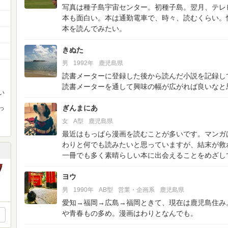
写真は種子島宇宙センター。初種子島。翌月、テレ
本も面白い。本は通勤電車で、時々、読むくらい。
本を読んでみたい。
きぬた
男
1992年
鹿児島県
読書メーターに登録した後から読んだ小説を記録し
読書メーターを通して興味の幅が広がれば良いなと
い
ぎんまにあ
っ
女
A型
鹿児島県
最近はもっぱら漫画を読むことが多いです。マンガ
わりと何でも読みたいと思っていますが、結末が救
一冊でも多く素晴らしい本に出会えることをめざし
ヨウ
男
1990年
AB型
営業・企画系
鹿児島県
愛知→福岡→広島→福岡ときて、現在は鹿児島住み
や青春もの多め。漫画はわりとなんでも。