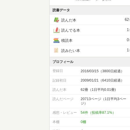
読書データ
62
読んだ本
1
読んでる本
0
積読本
1
読みたい本
プロフィール
登録日
2016/03/15（3800日経過）
記録初日
2009/01/21（6410日経過）
読んだ本
62冊（1日平均0.01冊)
読んだページ
20713ページ（1日平均3ペー
ジ）
感想・レビュー
54件（投稿率87.1%）
本棚
0棚