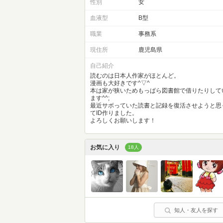
性別
女
血液型
B型
職業
事務系
現住所
鹿児島県
自己紹介
読むのは日本人作家がほとんど。
漫画も大好きです^▽^
本は家が狭いためもっぱら図書館で借りたりして
ます^^;
最近サボっていた読書と記録を復活させようと思
てID作りました。
よろしくお願いします！
お気に入り
18人
知人・友人を探す