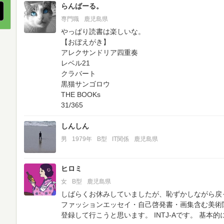
らんばーる。
専門職
鹿児島県
やっぱり読書は楽しいな。
【おぼえがき】
アレクサンドリア四重奏
レベル21
クラバート
黒猫サンゴロウ
THE BOOKs
31/365
しんしん
男
1979年
B型
IT関係
鹿児島県
ヒロミ
女
B型
鹿児島県
しばらくお休みしていましたが、恥ずかしながら戻って参
ファッションエッセイ・自己啓発書・画集含む美術
登録して行こうと思います。
INTJ-Aです。
基本的