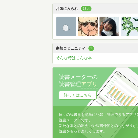
お気に入られ
18人
参加コミュニティ
1
そんな時はこんな本
読書メーターの
読書管理
アプリ
詳しくはこちら
日々の読書量を簡単に記録・管理できるアプリ
読書メーターです。
新たな本との出会いや読書仲間とのつながりが
読書をもっと楽しくします。