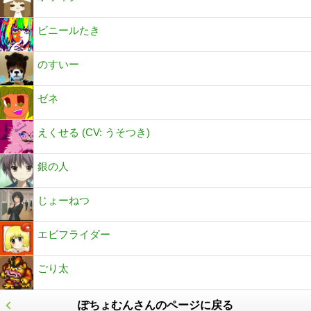
ビニールたき
のすいー
ゼネ
えくせる (CV: うそつき)
銀の人
じょーねつ
エビフライダー
ごり太
ぽちょむんさんのページに戻る