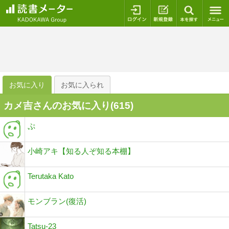
ログイン
新規登録
本を探
お気に入り
お気に入られ
カメ吉さんのお気に入り(
615
)
ぷ
小崎アキ【知る人ぞ知る本棚】
Terutaka Kato
モンブラン(復活)
Tatsu-23