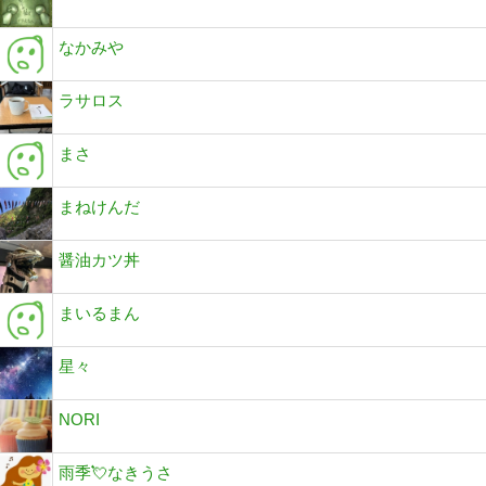
なかみや
ラサロス
まさ
まねけんだ
醤油カツ丼
まいるまん
星々
NORI
雨季💘なきうさ