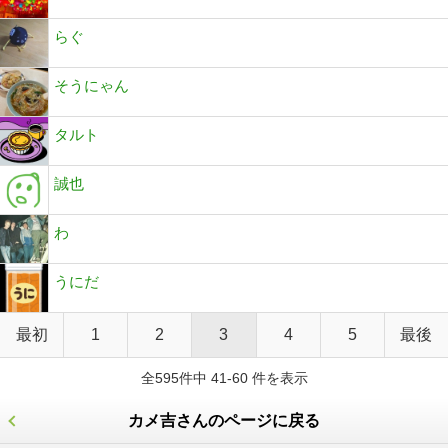
らぐ
そうにゃん
タルト
誠也
わ
うにだ
最初
1
2
3
4
5
最後
全595件中 41-60 件を表示
カメ吉さんのページに戻る