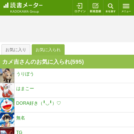
ログイン
新規登録
本を探
お気に入り
お気に入られ
カメ吉さんのお気に入られ(
595
)
うりぼう
はまこー
DORA好き（╹◡╹）♡
無名
TG