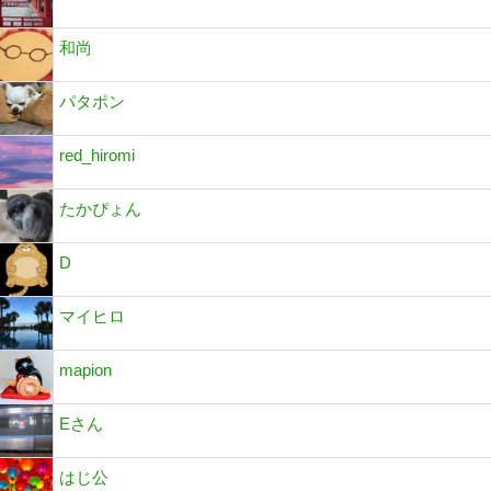
和尚
パタポン
red_hiromi
たかぴょん
D
マイヒロ
mapion
Eさん
はじ公