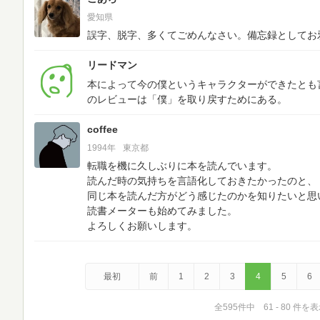
愛知県
誤字、脱字、多くてごめんなさい。備忘録としてお
リードマン
本によって今の僕というキャラクターができたとも言えます。
のレビューは「僕」を取り戻すためにある。
coffee
1994年
東京都
転職を機に久しぶりに本を読んでいます。
読んだ時の気持ちを言語化しておきたかったのと、
同じ本を読んだ方がどう感じたのかを知りたいと思
読書メーターも始めてみました。
よろしくお願いします。
最初
前
1
2
3
4
5
6
全595件中 61 - 80 件を