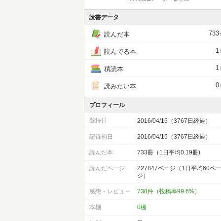
読書データ
733
読んだ本
1
読んでる本
1
積読本
0
読みたい本
プロフィール
登録日
2016/04/16（3767日経過）
記録初日
2016/04/16（3767日経過）
読んだ本
733冊（1日平均0.19冊)
読んだページ
227847ページ（1日平均60ペ
ジ）
感想・レビュー
730件（投稿率99.6%）
本棚
0棚