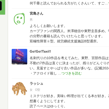
何千冊と読んでおられる方がたくさんいて、すご
宮島さん
男
よろしくお願いします。
カープファンの関西人。米澤穂信や東野圭吾多め。
の分野の書籍も読んでいけたらと思っています。
双極性障害ⅱ型。就労継続支援施設B型通所。
Go!Go!Taxi!!
名刺代りの10作品を考えてみた。東野、宮部作品は
不動の7作品は直ぐに決まったが、残りがどんぐり
い。見返すとやっぱり古い作品が多いな。(記載2024.1
・アクロイド殺し
ラッシュ
女
O型
ミステリが好き。美味い料理が出てくる本が好き。
想書くようにしてます。
読了ペースはゆっくり。