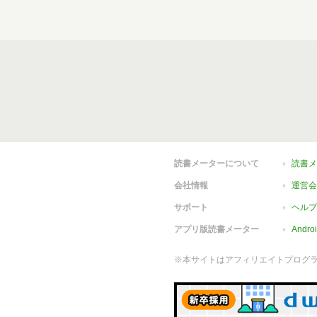
読書メーターについて
読書メ
会社情報
運営会
サポート
ヘルプ
アプリ版読書メーター
Andr
※本サイトはアフィリエイトプログ