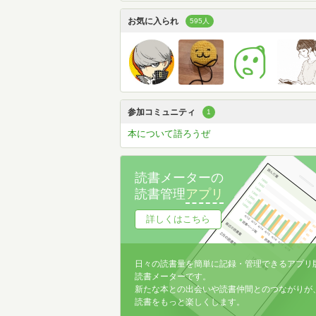
お気に入られ
595人
参加コミュニティ
1
本について語ろうぜ
読書メーターの
読書管理
アプリ
詳しくはこちら
日々の読書量を簡単に記録・管理できるアプリ
読書メーターです。
新たな本との出会いや読書仲間とのつながりが
読書をもっと楽しくします。