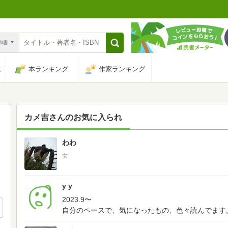
n和書
は
本ランキング
作家ランキング
カメ吉
さんのお気に入られ
わわ
595
女
y y
2023.9〜
自分のペースで、気になったもの、色々読んでます