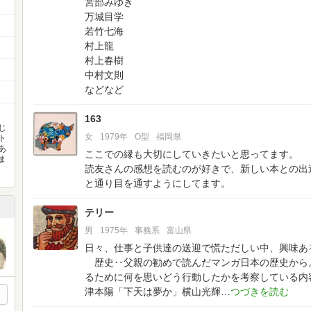
宮部みゆき
万城目学
若竹七海
村上龍
村上春樹
中村文則
などなど
163
じ
女
1979年
O型
福岡県
ト
あ
ここでの縁も大切にしていきたいと思ってます。
ま
読友さんの感想を読むのが好きで、新しい本との出
と通り目を通すようにしてます。
テリー
男
1975年
事務系
富山県
日々、仕事と子供達の送迎で慌ただしい中、興味あ
歴史‥父親の勧めで読んだマンガ日本の歴史から
るために何を思いどう行動したかを考察している内
津本陽「下天は夢か」横山光輝