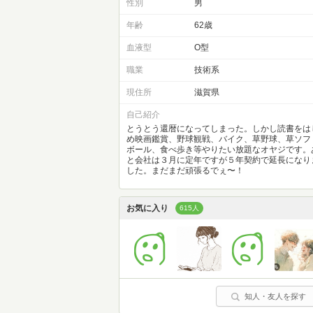
性別
男
年齢
62歳
血液型
O型
職業
技術系
現住所
滋賀県
自己紹介
とうとう還暦になってしまった。しかし読書をは
め映画鑑賞、野球観戦、バイク、草野球、草ソフ
ボール、食べ歩き等やりたい放題なオヤジです。
と会社は３月に定年ですが５年契約で延長になり
した。まだまだ頑張るでぇ〜！
お気に入り
615人
知人・友人を探す