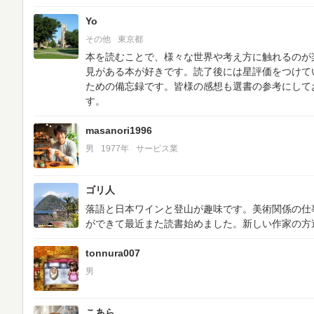
Yo
その他
東京都
本を読むことで、様々な世界や考え方に触れるのが
見がある本が好きです。読了後には星評価をつけて
ための備忘録です。皆様の感想も選書の参考にして
す。
masanori1996
男
1977年
サービス業
ゴリ人
落語と日本ワインと登山が趣味です。美術関係の仕
ができて最近また読書始めました。新しい作家の方
tonnura007
男
こあら