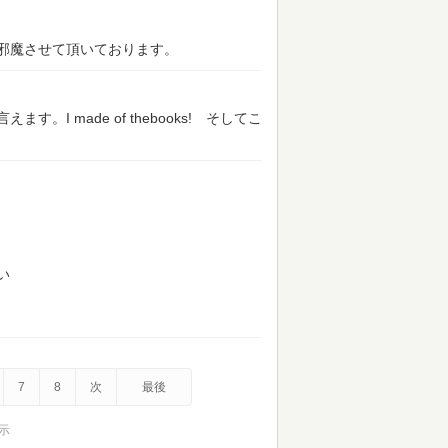
邪魔させて頂いております。
I made of thebooks! そしてこ
い
7
8
次
最後
表示