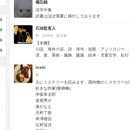
備忘録
活字中毒
読書はほぼ電書に移行しております
冊
石油監査人
冊
男
1958年
東京都
冊
【本棚】
小説、海外小説、詩・俳句・短歌・アンソロジー、
冊
済、食、美術・服飾、建築、絵本・児童文学、紀行
toshi
男
主にミステリーを読みます。国内物のミステリーが
好きな作家(敬称略):
伊坂幸太郎
ー
道尾秀介
湊かなえ
月村了衛
米澤穂信
辻村深月