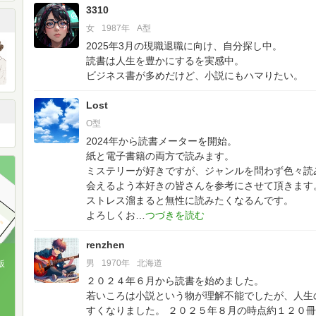
3310
女
1987年
A型
2025年3月の現職退職に向け、自分探し中。
読書は人生を豊かにするを実感中。
ビジネス書が多めだけど、小説にもハマりたい。
Lost
O型
2024年から読書メーターを開始。
紙と電子書籍の両方で読みます。
ミステリーが好きですが、ジャンルを問わず色々読
会えるよう本好きの皆さんを参考にさせて頂きます
ストレス溜まると無性に読みたくなるんです。
よろしくお
renzhen
男
1970年
北海道
版
２０２４年６月から読書を始めました。
、
若いころは小説という物が理解不能でしたが、人生
すくなりました。
２０２５年８月の時点約１２０冊