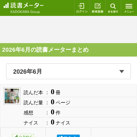
ログイン
新規登録
本を探
2026年6月の読書メーターまとめ
0
読んだ本
冊
0
読んだ量
ページ
0
感想
件
0
ナイス
ナイス