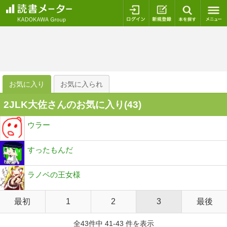
ログイン
新規登録
本を探
お気に入り
お気に入られ
2JLK大佐さんのお気に入り(
43
)
ウラー
すったもんだ
ラノベの王女様
最初
1
2
3
最後
全43件中 41-43 件を表示