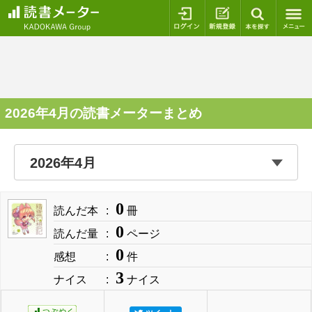
ログイン
新規登録
本を探
2026年4月の読書メーターまとめ
0
読んだ本
冊
0
読んだ量
ページ
0
感想
件
3
ナイス
ナイス