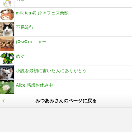
milk tea @ ひきフェス余韻
不易流行
(ФωФ)＜ニャー
めぐ
小説を最初に書いた人にありがとう
Alice 感想お休み中
みつあみさんのページに戻る