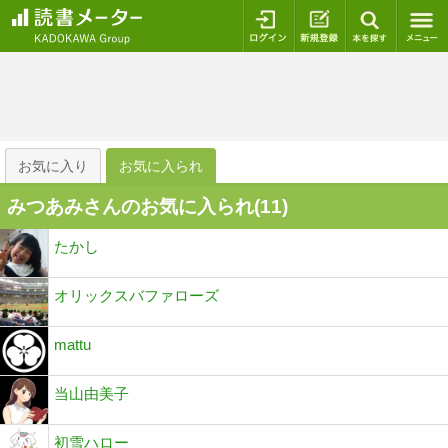
ログイン
新規登録
本を探
お気に入り
お気に入られ
みつあみさんのお気に入られ(
11
)
たかし
オリックスバファローズ
mattu
当山由美子
初雪ハロー