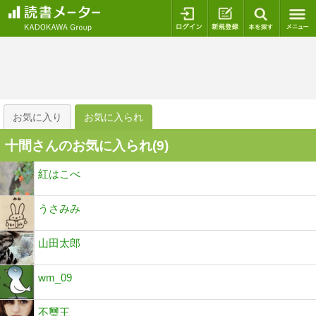
ログイン
新規登録
本を探
お気に入り
お気に入られ
十間さんのお気に入られ(
9
)
紅はこべ
うさみみ
山田太郎
wm_09
不璽王