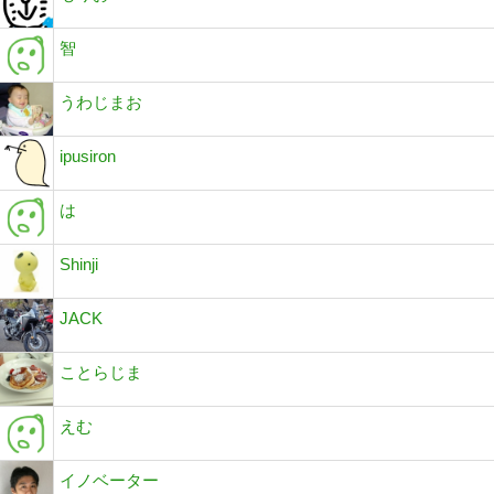
智
うわじまお
ipusiron
は
Shinji
JACK
ことらじま
えむ
イノベーター