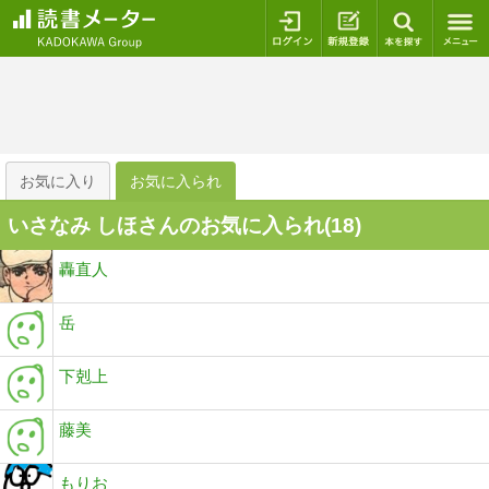
ログイン
新規登録
本を探
お気に入り
お気に入られ
いさなみ しほさんのお気に入られ(
18
)
轟直人
岳
下剋上
藤美
もりお