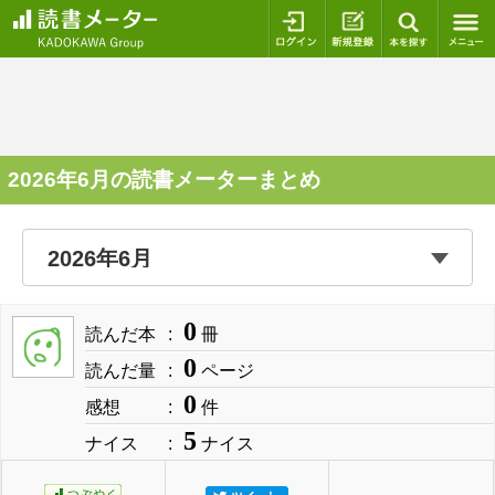
ログイン
新規登録
本を探
2026年6月の読書メーターまとめ
0
読んだ本
冊
0
読んだ量
ページ
0
感想
件
5
ナイス
ナイス