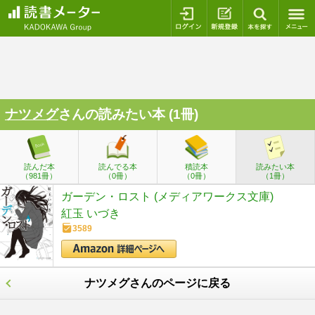
ログイン
新規登録
本を探
ナツメグ
さんの読みたい本 (1冊)
読んだ本
読んでる本
積読本
読みたい本
（981冊）
（0冊）
（0冊）
（1冊）
ガーデン・ロスト (メディアワークス文庫)
紅玉 いづき
3589
ナツメグさんのページに戻る