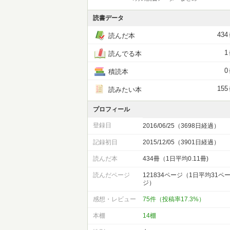
読書データ
434
読んだ本
1
読んでる本
0
積読本
155
読みたい本
プロフィール
登録日
2016/06/25（3698日経過）
記録初日
2015/12/05（3901日経過）
読んだ本
434冊（1日平均0.11冊)
読んだページ
121834ページ（1日平均31ペ
ジ）
感想・レビュー
75件（投稿率17.3%）
本棚
14棚