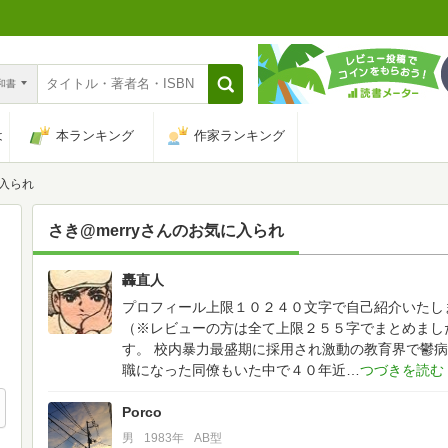
n和書
は
本ランキング
作家ランキング
に入られ
さき@merry
さんのお気に入られ
轟直人
115
プロフィール上限１０２４０文字で自己紹介いたし
（※レビューの方は全て上限２５５字でまとめまし
す。
校内暴力最盛期に採用され激動の教育界で鬱病
職になった同僚もいた中で４０年近
Porco
男
1983年
AB型