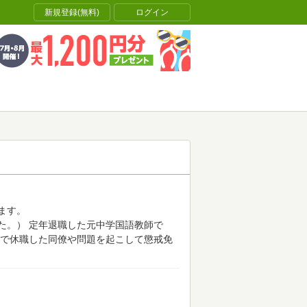
新規登録(無料)
ログイン
ます。
た。）
定年退職した元中学国語教師で
で休職した同僚や問題を起こして懲戒免