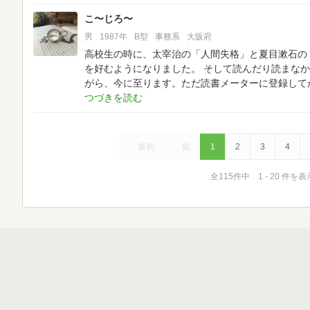
こ〜じろ〜
男
1987年
B型
事務系
大阪府
高校生の時に、太宰治の「人間失格」と夏目漱石の
を好むようになりました。
そして読んだり読まなか
がら、今に至ります。ただ読書メーターに登録して
最初
前
1
2
3
4
全115件中 1 - 20 件を表