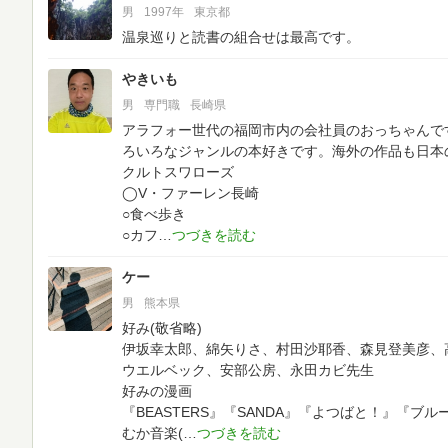
男
1997年
東京都
温泉巡りと読書の組合せは最高です。
やきいも
男
専門職
長崎県
アラフォー世代の福岡市内の会社員のおっちゃんですヽ
ろいろなジャンルの本好きです。海外の作品も日本の作品も好
クルトスワローズ
◯V・ファーレン長崎
○食べ歩き
○カフ
ケー
男
熊本県
好み(敬省略)
伊坂幸太郎、綿矢りさ、村田沙耶香、森見登美彦、
ウエルベック、安部公房、永田カビ先生
好みの漫画
『BEASTERS』『SANDA』『よつばと！』『ブ
むか音楽(