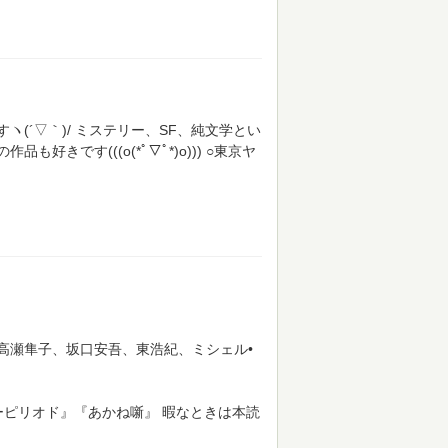
(´▽｀)/ ミステリー、SF、純文学とい
きです(((o(*ﾟ▽ﾟ*)o)))
○東京ヤ
高瀬隼子、坂口安吾、東浩紀、ミシェル•
ルーピリオド』『あかね噺』
暇なときは本読