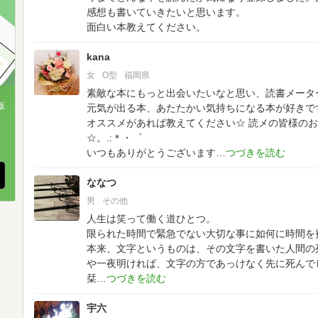
感想も書いていきたいと思います。
面白い本教えてください。
kana
女
O型
福岡県
素敵な本にもっと出会いたいなと思い、読書メーターに
版
元気が出る本、あたたかい気持ちになる本が好きで
オススメがあれば教えてください☆
読メの皆様のお
、
☆。.:＊・゜
いつもありがとうございます
ななつ
男
その他
人生は笑って働く道ひとつ。
限られた時間で緊急でない大切な事に如何に時間を
本来、文字というものは、その文字を書いた人間の
や一夜明ければ、文字の方であっけなく先に死んで
栞
宇六