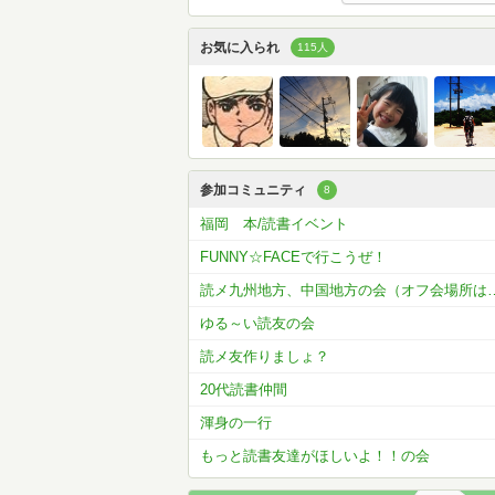
お気に入られ
115人
参加コミュニティ
8
福岡 本/読書イベント
FUNNY☆FACEで行こうぜ！
読メ九州地方、中国地方の
ゆる～い読友の会
読メ友作りましょ？
20代読書仲間
渾身の一行
もっと読書友達がほしいよ！！の会