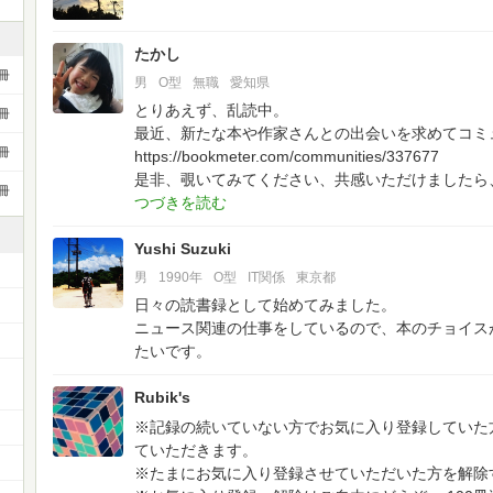
たかし
冊
男
O型
無職
愛知県
とりあえず、乱読中。
冊
最近、新たな本や作家さんとの出会いを求めてコミ
冊
https://bookmeter.com/communities/337677
是非、覗いてみてください、共感いただけましたら
冊
Yushi Suzuki
男
1990年
O型
IT関係
東京都
日々の読書録として始めてみました。
ニュース関連の仕事をしているので、本のチョイス
たいです。
ー
Rubik's
※記録の続いていない方でお気に入り登録していた
ていただきます。
※たまにお気に入り登録させていただいた方を解除