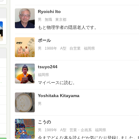
Ryoichi Ito
男
無職
東京都
もと物理学者の隠居老人です。
ポール
男
1988年
A型
自営業
福岡県
tsuyo244
福岡県
会（オフ会場所は福岡）
マイペースに読む。
Yoshitaka Kitayama
男
こうの
男
1989年
A型
営業・企画系
福岡県
今までどんな本を読んだか気になり登録しました。