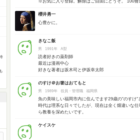
※お気に入り登録。解除はご自由にどうぞ。
100冊
櫻井勇一
心豊かに。
きなこ飯
男
1991年
A型
読者好きの薬剤師
持
最近は漫画中心
好きな著者は坂木司と伊坂幸太郎
も
のすけ＠お箸はおてもと
男
1989年
役員・管理職
福岡県
魚の美味しい福岡市内に住んでます29歳の"のすけ
時代は理系な日々でしたが、現在は全く畑違いな仕
ら教養を深めたいです。
ケイスケ