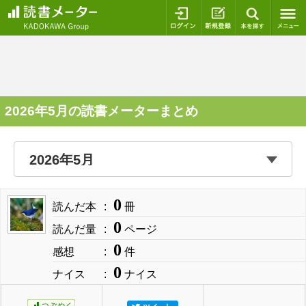
ログイン
新規登録
本を探
2026年5月の読書メーターまとめ
0
読んだ本
冊
0
読んだ量
ページ
0
感想
件
0
ナイス
ナイス