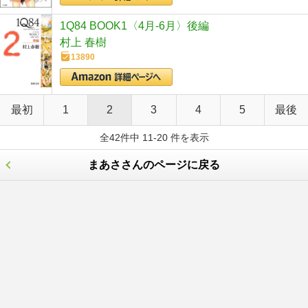
1Q84 BOOK1〈4月‐6月〉後編
村上 春樹
13890
最初
1
2
3
4
5
最後
全42件中 11-20 件を表示
まあささんのページに戻る