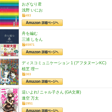
おざなり君
浅野 いにお
493
舟を編む
三浦 しをん
65971
ディスコミュニケーション 1 (アフタヌーンKC)
植芝 理一
303
這いよれ! ニャル子さん (GA文庫)
逢空 万太
2951