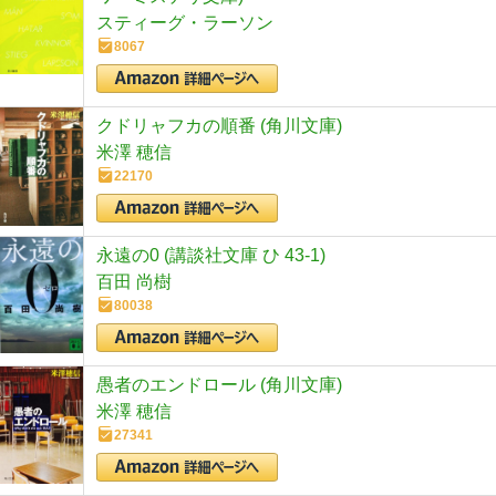
スティーグ・ラーソン
8067
クドリャフカの順番 (角川文庫)
米澤 穂信
22170
永遠の0 (講談社文庫 ひ 43-1)
百田 尚樹
80038
愚者のエンドロール (角川文庫)
米澤 穂信
27341