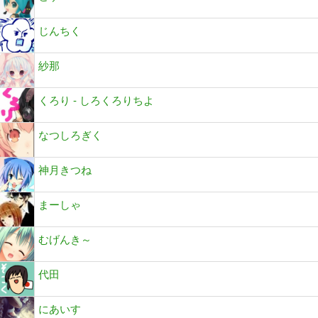
じんちく
紗那
くろり - しろくろりちよ
なつしろぎく
神月きつね
まーしゃ
むげんき～
代田
にあいす