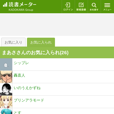
ログイン
新規登録
本を探
お気に入り
お気に入られ
まあささんのお気に入られ(
26
)
シップレ
轟直人
いのうえかずね
プリンアラモード
とす