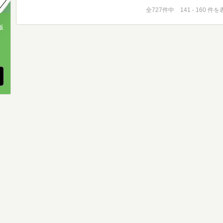
全727件中 141 - 160 件
版
、