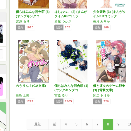
僕らはみんな河合荘 (3)
はじおつ。 (2) (まんが
少女素数 (3) (まんがタ
(ヤングキングコ…
タイムKRコミッ…
イムKRコミック…
宮原 るり
卯花 つかさ
長月 みそか
登録
1915
登録
255
登録
169
のうりん 4 (GA文庫)
僕らはみんな河合荘 (1)
僕と彼女のゲーム戦争
(ヤングキングコ…
(3) (電撃文庫)
白鳥 士郎
宮原 るり
師走 トオル
登録
1297
登録
2805
登録
726
最初
前
4
5
6
7
8
9
1