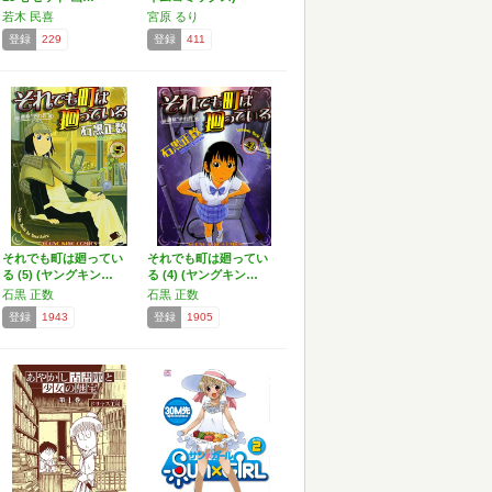
若木 民喜
宮原 るり
登録
229
登録
411
それでも町は廻ってい
それでも町は廻ってい
る (5) (ヤングキン…
る (4) (ヤングキン…
石黒 正数
石黒 正数
登録
1943
登録
1905