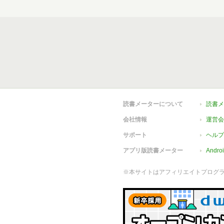
読書メーターについて
読書メ
会社情報
運営会
サポート
ヘルプ
アプリ版読書メーター
Andr
※本サイトはアフィリエイトプログ