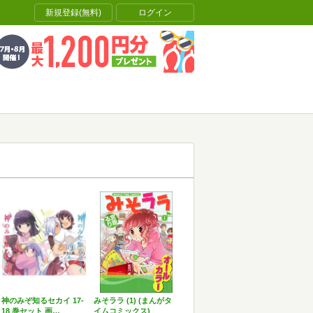
新規登録(無料)
ログイン
神のみぞ知るセカイ 17-
みそララ (1) (まんがタ
18 巻セット 画…
イムコミックス)