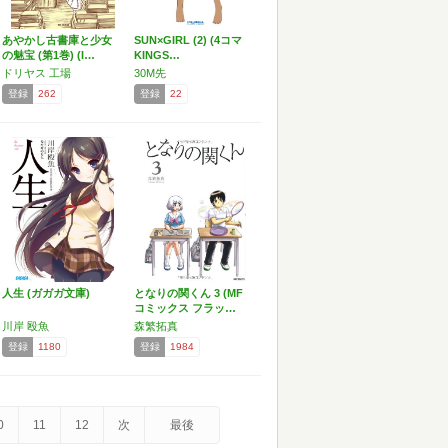
あやかし古書庫と少女
SUN×GIRL (2) (4コマ
の魅宝 (第1巻) (I…
KINGS…
ドリヤス 工場
30M先
登録
262
登録
22
人生 (ガガガ文庫)
となりの関くん 3 (MF
コミックス フラッ…
川岸 殴魚
森繁拓真
登録
1180
登録
1984
0
11
12
次
最後