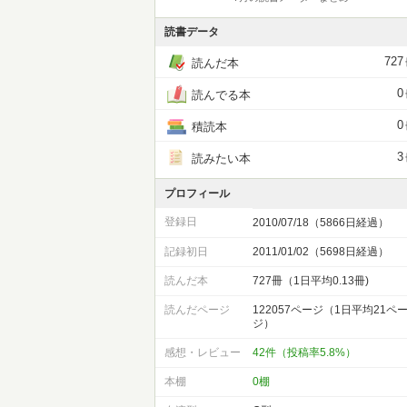
読書データ
727
読んだ本
0
読んでる本
0
積読本
3
読みたい本
プロフィール
登録日
2010/07/18（5866日経過）
記録初日
2011/01/02（5698日経過）
読んだ本
727冊（1日平均0.13冊)
読んだページ
122057ページ（1日平均21ペ
ジ）
感想・レビュー
42件（投稿率5.8%）
本棚
0棚