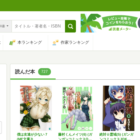
n和書
は
本ランキング
作家ランキング
読んだ本
727
僕は友達が少ない 7
藤村くんメイツ(6) (ガ
絶対☆霊域(5) (ガンガ
(MF文庫J)
ンガンコミックスO…
ンコミックスJOK…