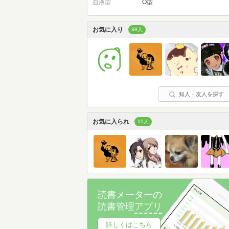
血液型
O型
お気に入り
38人
知人・友人を探す
お気に入られ
15人
読書メーターの
読書管理
アプリ
詳しくはこちら