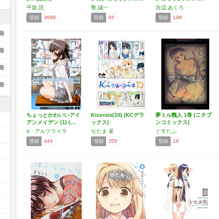
平坂 読
敷 誠一
吉辺 あくろ
登録
3699
登録
95
登録
198
冊
冊
冊
冊
ちょっとかわいいアイ
Kiss×sis(10) (KCデラ
夢ミル醜人 1巻 (ニチブ
アンメイデン (1) (…
ックス)
ンコミックス)
α・アルフライラ
ぢたま 某
ぐすたふ
登録
444
登録
205
登録
18
ー