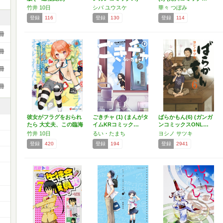
竹井 10日
シバ ユウスケ
華々 つぼみ
登録
116
登録
130
登録
114
冊
冊
冊
冊
彼女がフラグをおられ
ごきチャ (1) (まんがタ
ばらかもん(6) (ガンガ
たら 大丈夫、この臨海
イムKRコミック…
ンコミックスONL…
学…
竹井 10日
るい・たまち
ヨシノ サツキ
登録
420
登録
194
登録
2941
ー