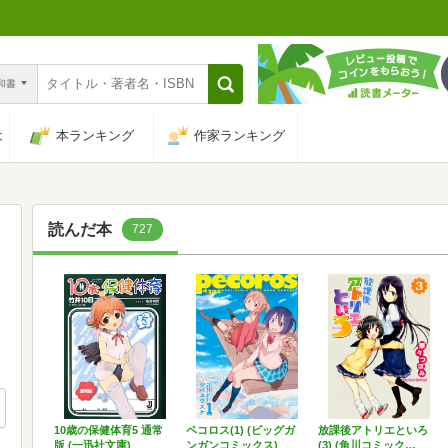
n和書
は
本ランキング
作家ランキング
読んだ本
727
10歳の保健体育5 通常
ペコロス(1) (ビッグガ
放課後アトリエといろ
版 (一迅社文庫)
ンガンコミックス)
(3) (角川コミック…