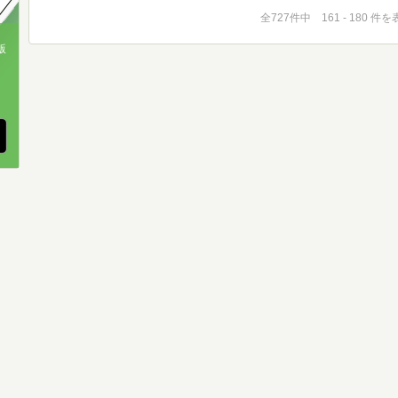
全727件中 161 - 180 件
版
、