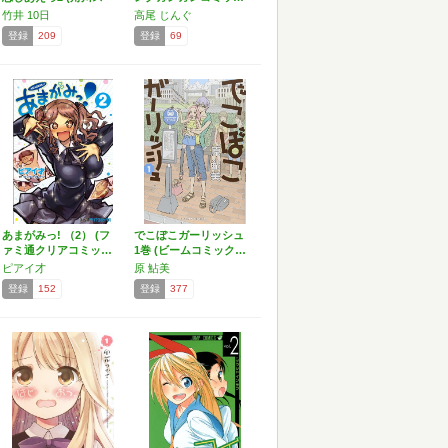
ニ…
竹井 10日
高尾 じんぐ
登録
209
登録
69
あまがみっ! （2） (フ
でこぼこガーリッシュ
ァミ通クリアコミッ…
1巻 (ビームコミック…
ピアイ才
原 鮎美
登録
152
登録
377