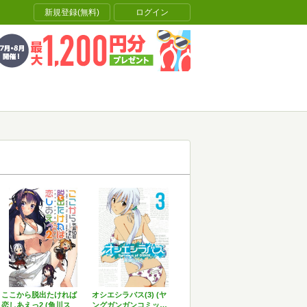
新規登録(無料)
ログイン
ここから脱出たければ
オシエシラバス(3) (ヤ
恋しあえっ2 (角川ス
ングガンガンコミッ…