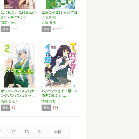
はじおつ。 (1) (まんが
ニセコイ 2 (ジャンプコ
タイムKRコミッ…
ミックス)
卯花 つかさ
古味 直志
登録
355
登録
1657
オシエシラバス(2) (ヤ
Tとパンツとイイ話 ２
ングガンガンコミッ…
(MF文庫 J も …
高尾 じんぐ
本村大志
登録
89
登録
173
1
12
13
次
最後