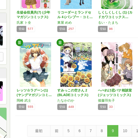
生徒会役員共(7) (少年
リコーダーとランドセ
しくしくしくし (1) (カ
マガジンコミックス)
ル 4 (バンブー・コミ…
ドカワコミックス…
氏家 ト全
東屋 めめ
るい・たまち
登録
577
登録
257
登録
96
レッツ☆ラグーン(1)
すみっこの空さん 2
へべれけ恋バナ相談室
(ヤングマガジンコミ…
(BLADEコミックス)
(ジェッツコミックス)
岡崎 武士
たなかのか
後藤羽矢子
登録
555
登録
449
登録
33
最初
前
5
6
7
8
9
10
1