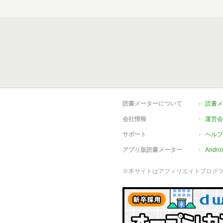
読書メーターについて
読書メ
会社情報
運営会
サポート
ヘルプ
アプリ版読書メーター
Andr
※本サイトはアフィリエイトプログ