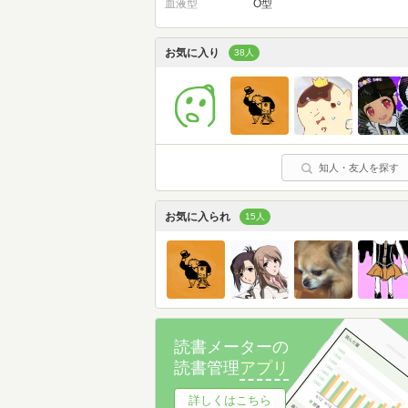
血液型
O型
お気に入り
38人
知人・友人を探す
お気に入られ
15人
読書メーターの
読書管理
アプリ
詳しくはこちら