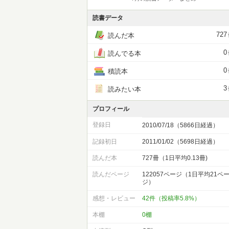
読書データ
727
読んだ本
0
読んでる本
0
積読本
3
読みたい本
プロフィール
登録日
2010/07/18（5866日経過）
記録初日
2011/01/02（5698日経過）
読んだ本
727冊（1日平均0.13冊)
読んだページ
122057ページ（1日平均21ペ
ジ）
感想・レビュー
42件（投稿率5.8%）
本棚
0棚