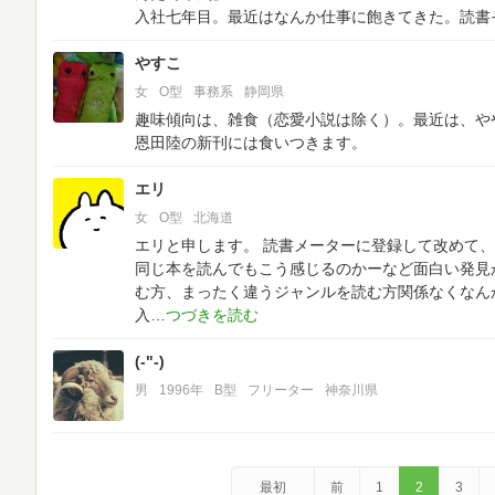
入社七年目。最近はなんか仕事に飽きてきた。読書
やすこ
女
O型
事務系
静岡県
趣味傾向は、雑食（恋愛小説は除く）。最近は、や
恩田陸の新刊には食いつきます。
エリ
女
O型
北海道
エリと申します。
読書メーターに登録して改めて、
同じ本を読んでもこう感じるのかーなど面白い発見
む方、まったく違うジャンルを読む方関係なくなん
入
(-"-)
男
1996年
B型
フリーター
神奈川県
最初
前
1
2
3