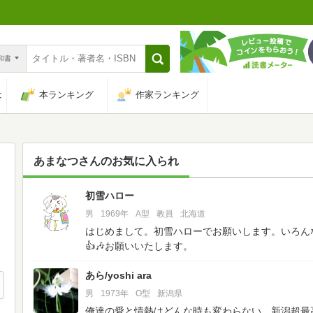
n和書
は
本ランキング
作家ランキング
あまなつ
さんのお気に入られ
初雪ハロー
46
男
1969年
A型
教員
北海道
はじめまして。初雪ハローでお願いします。いろん
👍🎶お願いいたします。
あら/yoshi ara
男
1973年
O型
新潟県
俺達の愛と情熱はどんな時も変わらない。新潟超最高