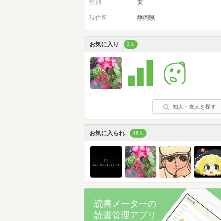
性別
女
現住所
静岡県
お気に入り
3人
知人・友人を探す
お気に入られ
46人
読書メーターの
読書管理
アプリ