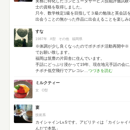
実務に特化したコンピュータサービス技能評価試験
士の資格を取得しました。
只今、数学検定1級を目指して３級の勉強と英会話
出会うことの無かった作品に出会えることを楽しみ
すな
1987年
A型
その他
福岡県
※体調が少し良くなったのでボチボチ活動再開中※
でお願い致します。
福岡は筑豊の片田舎に住んでいます。
手話にどっぷり浸かって19年、現在地元手話の会
チボチ低空飛行でアレコレ
ミルクティー
女
O型
宴
技術系
カイシャインLv.5です。アビリティは「カイシャ
んだで本気」