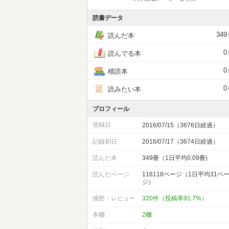
読書データ
349
読んだ本
0
読んでる本
0
積読本
0
読みたい本
プロフィール
登録日
2016/07/15（3676日経過）
記録初日
2016/07/17（3674日経過）
読んだ本
349冊（1日平均0.09冊)
読んだページ
116118ページ（1日平均31ペ
ジ）
感想・レビュー
320件（投稿率91.7%）
本棚
2棚