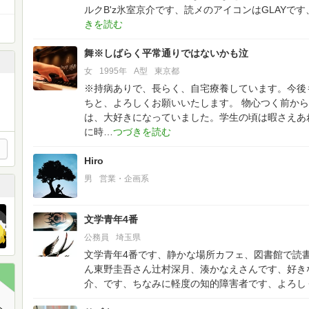
ルクB'z氷室京介です、読メのアイコンはGLAYで
舞※しばらく平常通りではないかも泣
女
1995年
A型
東京都
※持病ありで、長らく、自宅療養しています。今後
ちと、よろしくお願いいたします。
物心つく前から
は、大好きになっていました。学生の頃は暇さえあ
に時
Hiro
男
営業・企画系
文学青年4番
公務員
埼玉県
文学青年4番です、静かな場所カフェ、図書館で読
ん東野圭吾さん辻村深月、湊かなえさんです、好きなア
介、です、ちなみに軽度の知的障害者です、よろし