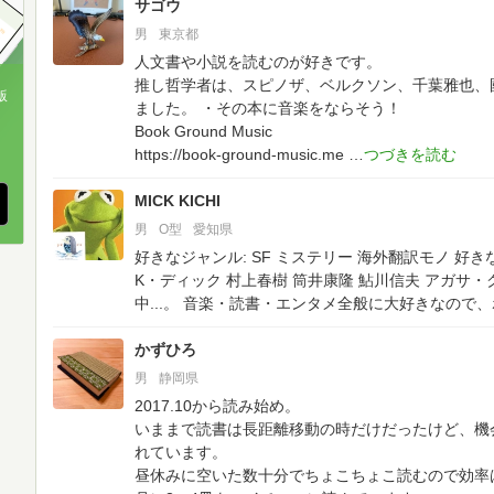
サゴウ
男
東京都
人文書や小説を読むのが好きです。
推し哲学者は、スピノザ、ベルクソン、千葉雅也、
版
ました。
・その本に音楽をならそう！
Book Ground Music
、
https://book-ground-music.me
MICK KICHI
男
O型
愛知県
好きなジャンル: SF ミステリー 海外翻訳モノ
好き
K・ディック 村上春樹 筒井康隆 鮎川信夫 アガサ
中...。
音楽・読書・エンタメ全般に大好きなので、
かずひろ
男
静岡県
2017.10から読み始め。
いままで読書は長距離移動の時だけだったけど、機
れています。
昼休みに空いた数十分でちょこちょこ読むので効率