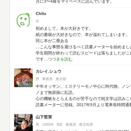
月に3〜4冊をマイペースに読んでいます。
Chilu
女
初めまして。本が大好きです。
紙の書籍が大好きなので、本が溢れてしまいます。
同じ本が二冊ある
…こんな事態を避けるべく読書メーターを始めまし
学生期間が終わって読むスピードは落ちましたがこ
です
カレイ.シュウ
男
事務系
東京都
中年オッサン。ミステリーモノ中心に時代物、ノン
ノまで無節操に乱読。
心の機敏をとらえるのが苦手なので純文学は読みこ
読書メーターに登録。2017年9月より電車長時間
山下哲実
男
1969年
B型
事務系
鹿児島県