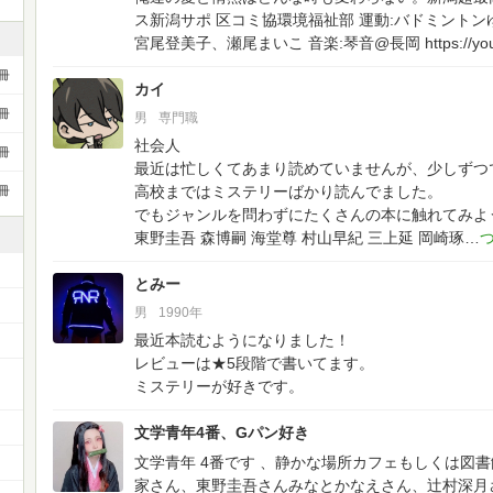
ス新潟サポ 区コミ協環境福祉部 運動:バドミントンゆ
宮尾登美子、瀬尾まいこ 音楽:琴音@長岡 https://yout
冊
カイ
冊
男
専門職
社会人
冊
最近は忙しくてあまり読めていませんが、少しずつ
高校まではミステリーばかり読んでました。
冊
でもジャンルを問わずにたくさんの本に触れてみよ
東野圭吾 森博嗣 海堂尊 村山早紀 三上延 岡崎琢
とみー
男
1990年
最近本読むようになりました！
レビューは★5段階で書いてます。
ー
ミステリーが好きです。
文学青年4番、Gパン好き
文学青年 4番です 、静かな場所カフェもしくは図
家さん、東野圭吾さんみなとかなえさん、辻村深月さ