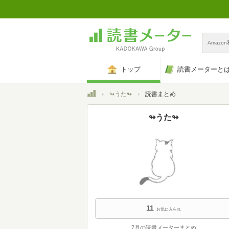
Amazo
トップ
読書メーターと
トップ
↬うた↬
読書まとめ
↬うた↬
11
お気に入られ
7月の読書メーターまとめ