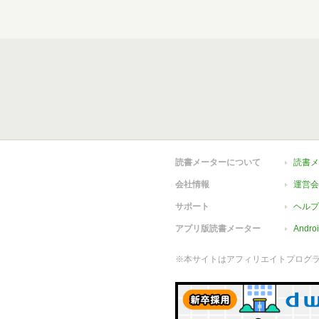
読書メーターについて
読書メ
会社情報
運営会
サポート
ヘルプ
アプリ版読書メーター
Andr
※本サイトはアフィリエイトプログ