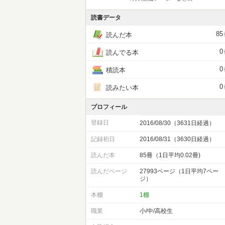
読書データ
85
読んだ本
0
読んでる本
0
積読本
0
読みたい本
プロフィール
登録日
2016/08/30（3631日経過）
記録初日
2016/08/31（3630日経過）
読んだ本
85冊（1日平均0.02冊)
読んだページ
27993ページ（1日平均7ペー
ジ）
本棚
1棚
職業
小/中/高校生