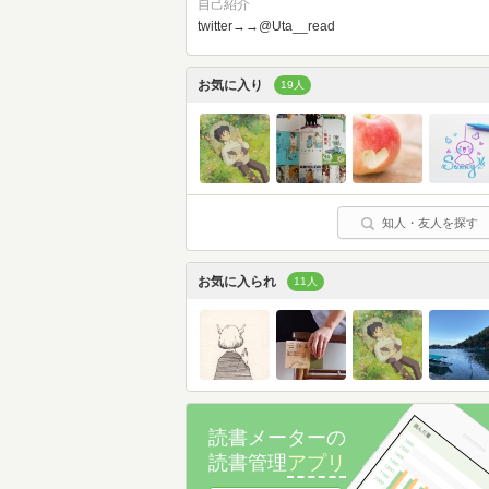
自己紹介
twitter→→@Uta__read
お気に入り
19人
知人・友人を探す
お気に入られ
11人
読書メーターの
読書管理
アプリ