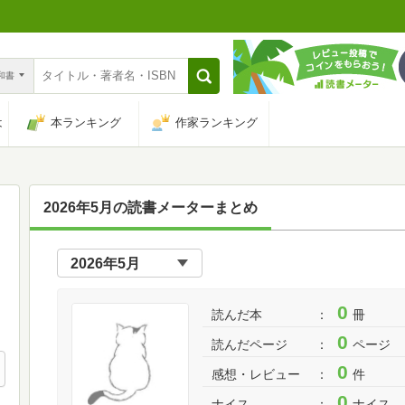
n和書
は
本ランキング
作家ランキング
2026年5月の読書メーターまとめ
0
読んだ本
冊
0
読んだページ
ページ
0
感想・レビュー
件
0
ナイス
ナイス