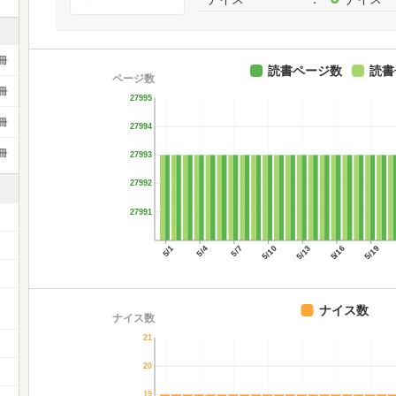
冊
読書ページ数
読書
ページ数
冊
27995
冊
27994
冊
27993
27992
27991
5/1
5/4
5/7
5/10
5/13
5/16
5/19
ナイス数
ナイス数
21
20
19