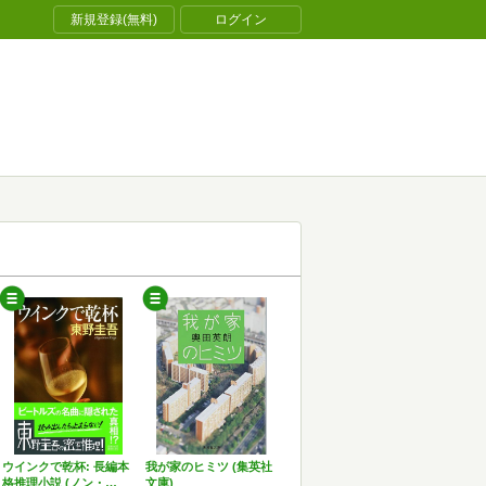
新規登録(無料)
ログイン
ウインクで乾杯: 長編本
我が家のヒミツ (集英社
格推理小説 (ノン・…
文庫)