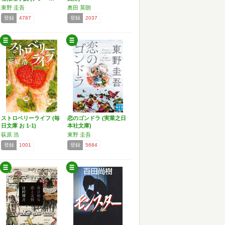
東野 圭吾
奥田 英朗
登録
4787
登録
2037
ストロベリーライフ (毎
恋のゴンドラ (実業之日
日文庫 お 1-1)
本社文庫)
荻原 浩
東野 圭吾
登録
1001
登録
5684