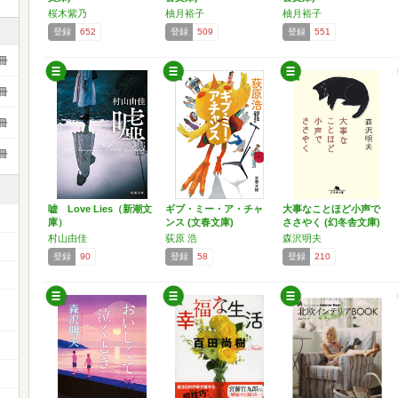
桜木紫乃
柚月裕子
柚月裕子
登録
652
登録
509
登録
551
冊
冊
冊
冊
嘘 Love Lies（新潮文
ギブ・ミー・ア・チャ
大事なことほど小声で
庫）
ンス (文春文庫)
ささやく (幻冬舎文庫)
村山由佳
荻原 浩
森沢明夫
登録
90
登録
58
登録
210
ー