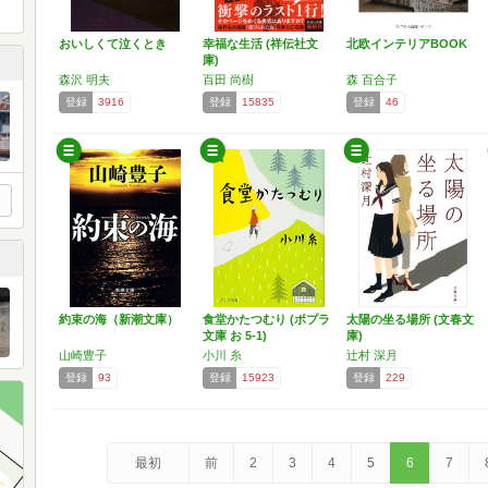
おいしくて泣くとき
幸福な生活 (祥伝社文
北欧インテリアBOOK
庫)
森沢 明夫
百田 尚樹
森 百合子
登録
3916
登録
15835
登録
46
約束の海（新潮文庫）
食堂かたつむり (ポプラ
太陽の坐る場所 (文春文
文庫 お 5-1)
庫)
山崎豊子
小川 糸
辻村 深月
登録
93
登録
15923
登録
229
最初
前
2
3
4
5
6
7