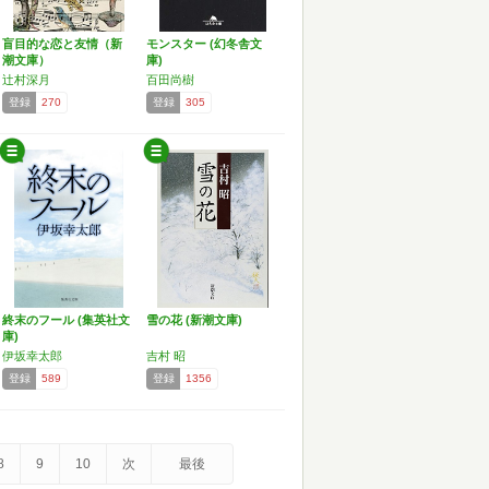
盲目的な恋と友情（新
モンスター (幻冬舎文
潮文庫）
庫)
辻村深月
百田尚樹
登録
270
登録
305
終末のフール (集英社文
雪の花 (新潮文庫)
庫)
伊坂幸太郎
吉村 昭
登録
589
登録
1356
8
9
10
次
最後