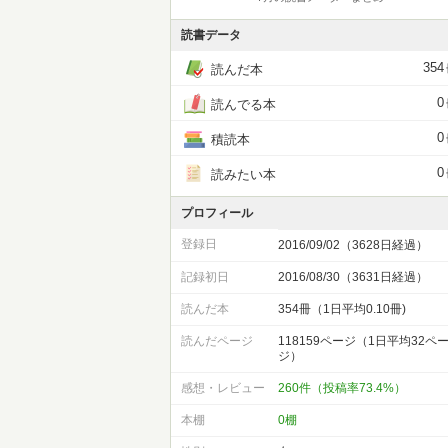
読書データ
354
読んだ本
0
読んでる本
0
積読本
0
読みたい本
プロフィール
登録日
2016/09/02（3628日経過）
記録初日
2016/08/30（3631日経過）
読んだ本
354冊（1日平均0.10冊)
読んだページ
118159ページ（1日平均32ペ
ジ）
感想・レビュー
260件（投稿率73.4%）
本棚
0棚