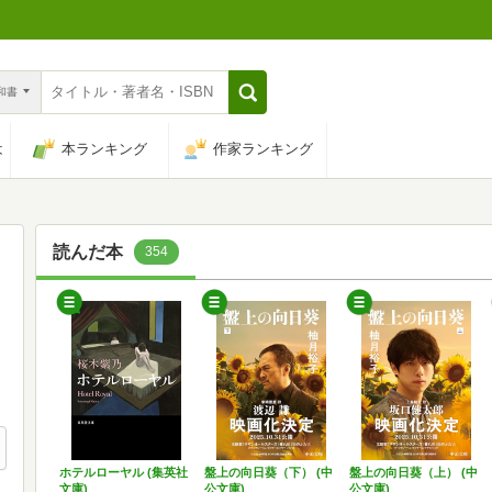
n和書
は
本ランキング
作家ランキング
読んだ本
354
ホテルローヤル (集英社
盤上の向日葵（下） (中
盤上の向日葵（上） (中
文庫)
公文庫)
公文庫)