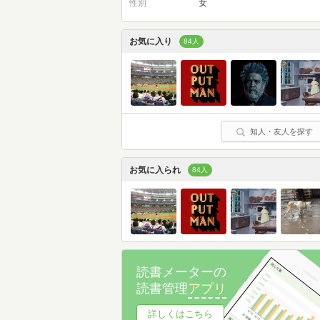
性別
女
お気に入り
84人
知人・友人を探す
お気に入られ
84人
読書メーターの
読書管理
アプリ
詳しくはこちら