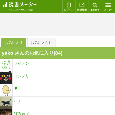
ログイン
新規登録
本を探
お気に入り
お気に入られ
yako さんのお気に入り(
84
)
ライオン
ヨシノリ
🌳
イチ
ぱみゅぱ