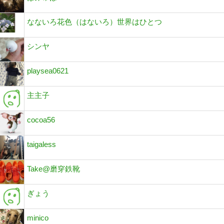
なないろ花色（はないろ）世界はひとつ
シンヤ
playsea0621
主主子
cocoa56
taigaless
Take@磨穿鉄靴
ぎょう
minico