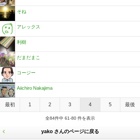
そね
アレックス
利樹
だまだまこ
コージー
Aiichiro Nakajima
最初
1
2
3
4
5
最後
全84件中 61-80 件を表示
yako さんのページに戻る