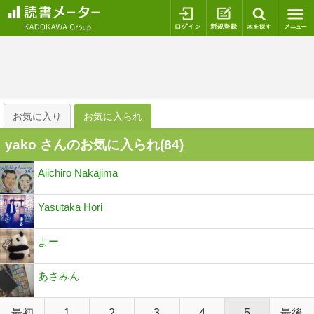
ログイン
新規登録
本を探
お気に入り
お気に入られ
yako さんのお気に入られ(
84
)
Aiichiro Nakajima
Yasutaka Hori
よー
あさみん
最初
1
2
3
4
5
最後