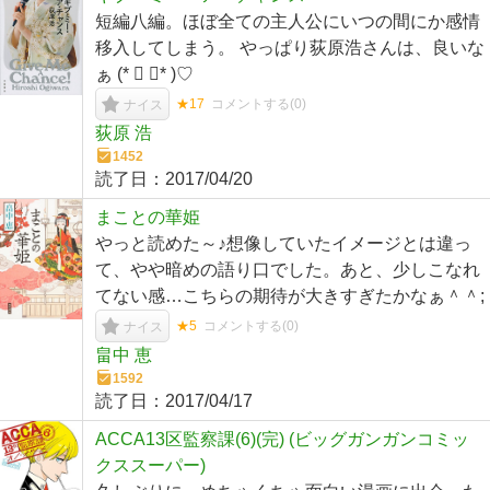
短編八編。ほぼ全ての主人公にいつの間にか感情
移入してしまう。 やっぱり荻原浩さんは、良いな
ぁ (* ॑ ॑* )♡
★17
コメントする(
0
)
ナイス
荻原 浩
1452
読了日：
2017/04/20
まことの華姫
やっと読めた～♪想像していたイメージとは違っ
て、やや暗めの語り口でした。あと、少しこなれ
てない感…こちらの期待が大きすぎたかなぁ＾＾;
★5
コメントする(
0
)
ナイス
畠中 恵
1592
読了日：
2017/04/17
ACCA13区監察課(6)(完) (ビッグガンガンコミッ
クススーパー)