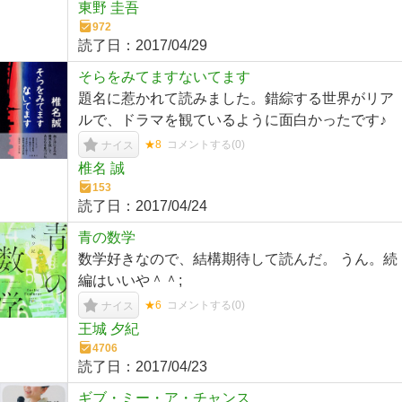
東野 圭吾
972
読了日：
2017/04/29
そらをみてますないてます
題名に惹かれて読みました。錯綜する世界がリア
ルで、ドラマを観ているように面白かったです♪
★8
コメントする(
0
)
ナイス
椎名 誠
153
読了日：
2017/04/24
青の数学
数学好きなので、結構期待して読んだ。 うん。続
編はいいや＾＾;
★6
コメントする(
0
)
ナイス
王城 夕紀
4706
読了日：
2017/04/23
ギブ・ミー・ア・チャンス