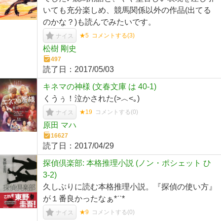
いても充分楽しめ、競馬関係以外の作品(出てる
のかな？)も読んでみたいです。
★5
コメントする(
3
)
ナイス
松樹 剛史
497
読了日：
2017/05/03
キネマの神様 (文春文庫 は 40-1)
くうぅ！泣かされた(>︿<｡)
★19
コメントする(
0
)
ナイス
原田 マハ
16627
読了日：
2017/04/29
探偵倶楽部: 本格推理小説 (ノン・ポシェット ひ
3-2)
久しぶりに読む本格推理小説。『探偵の使い方』
が１番良かったなぁ*ˊˋ*
★9
コメントする(
0
)
ナイス