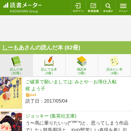
ログイン
新規登録
本を探
しーもあ
さんの読んだ本 (82冊)
読んだ本
読んでる本
積読本
読みたい本
（82冊）
（0冊）
（0冊）
（6冊）
ご破算で願いましては: みとや・お瑛仕入帖
梶 よう子
644
読了日：
2017/05/04
ジョッキー (集英社文庫)
う〜馬に乗りたいっ(*´罒`*)と、思ってしまう作品
でした♪ 競馬用語と、やや堅苦しい表現を差し引