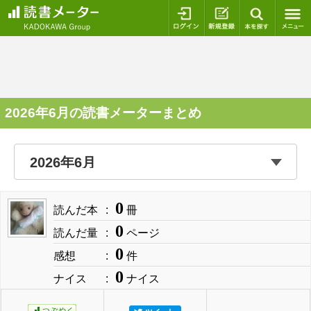
ログイン
新規登録
本を探
2026年6月の読書メーターまとめ
0
読んだ本
冊
0
読んだ量
ページ
0
感想
件
0
ナイス
ナイス