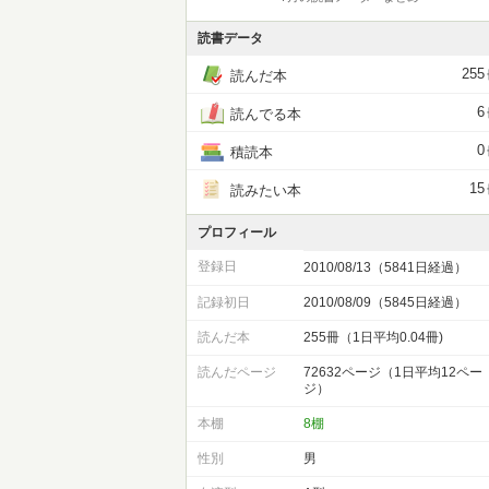
読書データ
255
読んだ本
6
読んでる本
0
積読本
15
読みたい本
プロフィール
登録日
2010/08/13（5841日経過）
記録初日
2010/08/09（5845日経過）
読んだ本
255冊（1日平均0.04冊)
読んだページ
72632ページ（1日平均12ペー
ジ）
本棚
8棚
性別
男