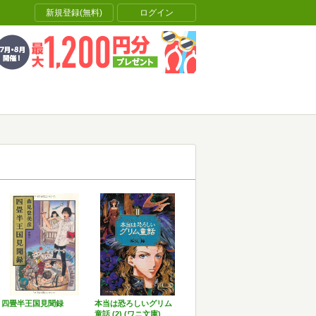
新規登録(無料)
ログイン
四畳半王国見聞録
本当は恐ろしいグリム
童話 (2) (ワニ文庫)