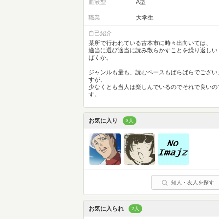
血液型
A型
職業
大学生
自己紹介
某所で行われている古本市に時々出向いては、
適当に選び適当に読み散らかすことを繰り返しい
ばくか。
ジャンルも量も、読むペースもばらばらでござい
すが、
少なくとも当人は楽しんでいるのでそれで良いの
す。
お気に入り
3人
知人・友人を探す
お気に入られ
2人