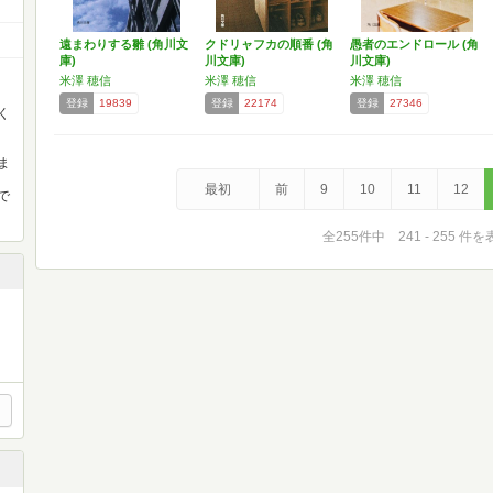
遠まわりする雛 (角川文
クドリャフカの順番 (角
愚者のエンドロール (角
庫)
川文庫)
川文庫)
米澤 穂信
米澤 穂信
米澤 穂信
登録
19839
登録
22174
登録
27346
く
ま
最初
前
9
10
11
12
で
全255件中 241 - 255 件