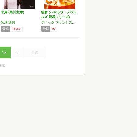
氷菓 (角川文庫)
祝宴 (ハヤカワ・ノヴェ
ルズ 競馬シリーズ)
米澤 穂信
ディック フランシス,フェリックス フランシス
登録
48585
登録
60
13
次
最後
を表示