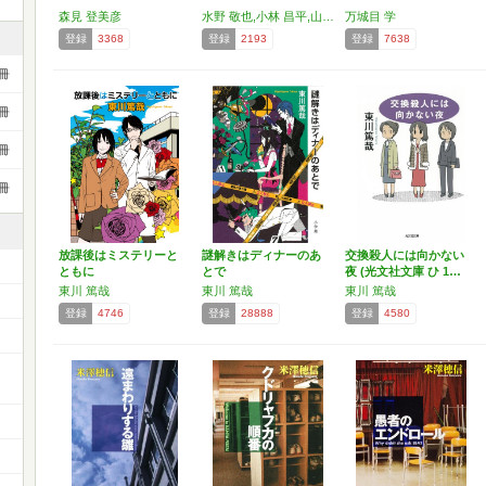
森見 登美彦
水野 敬也,小林 昌平,山本 周嗣
万城目 学
登録
3368
登録
2193
登録
7638
冊
冊
冊
冊
放課後はミステリーと
謎解きはディナーのあ
交換殺人には向かない
ともに
とで
夜 (光文社文庫 ひ 1…
東川 篤哉
東川 篤哉
東川 篤哉
登録
4746
登録
28888
登録
4580