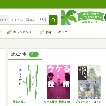
n和書
は
本ランキング
作家ランキング
読んだ本
255
美女と竹林
ウケる技術 (新潮文庫)
プリンセス・トヨトミ