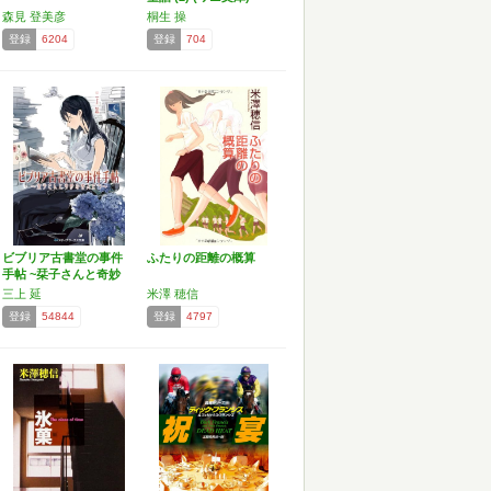
森見 登美彦
桐生 操
登録
6204
登録
704
ビブリア古書堂の事件
ふたりの距離の概算
手帖 ~栞子さんと奇妙
な…
三上 延
米澤 穂信
登録
54844
登録
4797