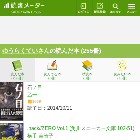
ログイン
新規登録
本を探
ゆうらくてい
さんの読んだ本 (255冊)
読んだ本
読んでる本
積読本
読みたい本
（255冊）
（6冊）
（0冊）
（15冊）
石ノ目
乙一
1669
読了日：
2014/10/11
.hack//ZERO Vol.1 (角川スニーカー文庫 102-51)
横手 美智子