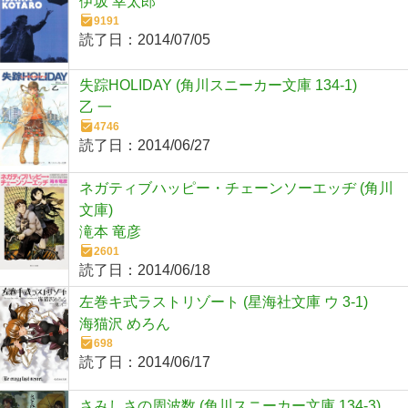
伊坂 幸太郎
9191
読了日：
2014/07/05
失踪HOLIDAY (角川スニーカー文庫 134-1)
乙 一
4746
読了日：
2014/06/27
ネガティブハッピー・チェーンソーエッヂ (角川
文庫)
滝本 竜彦
2601
読了日：
2014/06/18
左巻キ式ラストリゾート (星海社文庫 ウ 3-1)
海猫沢 めろん
698
読了日：
2014/06/17
さみしさの周波数 (角川スニーカー文庫 134-3)