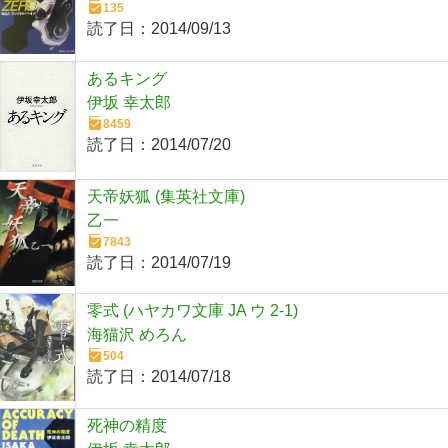
135
読了日：
2014/09/13
あるキング
伊坂 幸太郎
8459
読了日：
2014/07/20
天帝妖狐 (集英社文庫)
乙一
7843
読了日：
2014/07/19
零式 (ハヤカワ文庫 JA ウ 2-1)
海猫沢 めろん
504
読了日：
2014/07/18
死神の精度