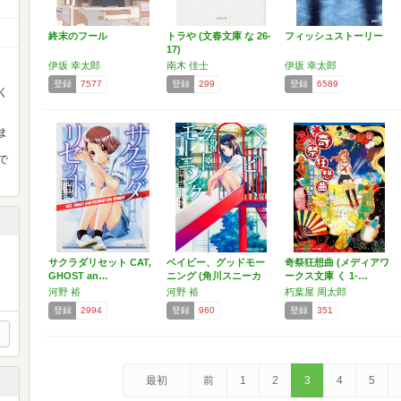
終末のフール
トラや (文春文庫 な 26-
フィッシュストーリー
17)
伊坂 幸太郎
南木 佳士
伊坂 幸太郎
登録
7577
登録
299
登録
6589
く
ま
で
サクラダリセット CAT,
ベイビー、グッドモー
奇祭狂想曲 (メディアワ
GHOST an…
ニング (角川スニーカ
ークス文庫 く 1-…
ー…
河野 裕
河野 裕
朽葉屋 周太郎
登録
2994
登録
960
登録
351
最初
前
1
2
3
4
5