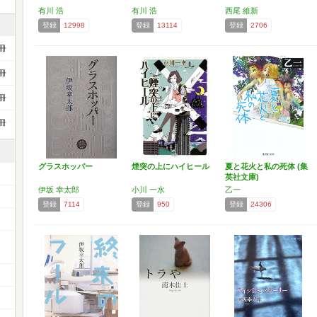
有川 浩
有川 浩
西尾 維新
登録
12998
登録
13114
登録
2706
冊
冊
冊
冊
グラスホッパー
煙突の上にハイヒール
夏と花火と私の死体 (集
英社文庫)
伊坂 幸太郎
小川 一水
乙一
登録
7114
登録
950
登録
24306