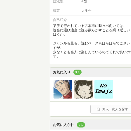
血液型
A型
職業
大学生
自己紹介
某所で行われている古本市に時々出向いては、
適当に選び適当に読み散らかすことを繰り返しい
ばくか。
ジャンルも量も、読むペースもばらばらでござい
すが、
少なくとも当人は楽しんでいるのでそれで良いの
す。
お気に入り
3人
知人・友人を探す
お気に入られ
2人