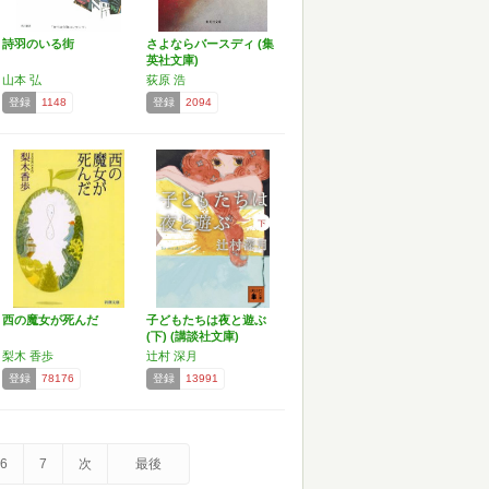
詩羽のいる街
さよならバースディ (集
英社文庫)
山本 弘
荻原 浩
登録
1148
登録
2094
西の魔女が死んだ
子どもたちは夜と遊ぶ
(下) (講談社文庫)
梨木 香歩
辻村 深月
登録
78176
登録
13991
6
7
次
最後