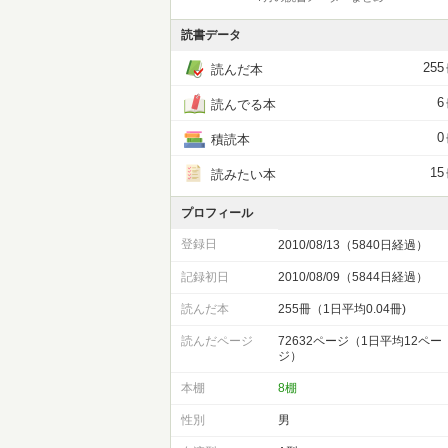
読書データ
255
読んだ本
6
読んでる本
0
積読本
15
読みたい本
プロフィール
登録日
2010/08/13（5840日経過）
記録初日
2010/08/09（5844日経過）
読んだ本
255冊（1日平均0.04冊)
読んだページ
72632ページ（1日平均12ペー
ジ）
本棚
8棚
性別
男