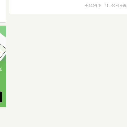
全255件中 41 - 60 件を
版
、