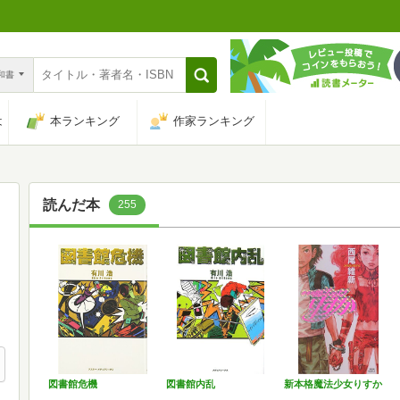
n和書
は
本ランキング
作家ランキング
読んだ本
255
図書館危機
図書館内乱
新本格魔法少女りすか