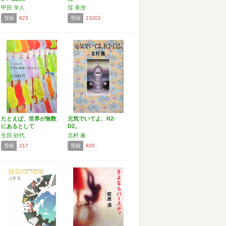
甲田 学人
窪 美澄
登録
823
登録
13202
たとえば、世界が無数
元気でいてよ、R2-
にあるとして
D2。
生田 紗代
北村 薫
登録
217
登録
835