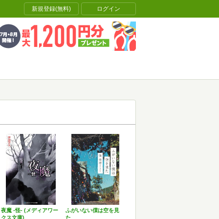
新規登録(無料)
ログイン
夜魔 -怪- (メディアワー
ふがいない僕は空を見
クス文庫)
た