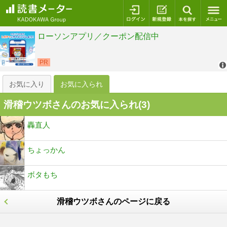
ログイン
新規登録
本を探
お気に入り
お気に入られ
滑稽ウツボさんのお気に入られ(
3
)
轟直人
ちょっかん
ボタもち
滑稽ウツボさんのページに戻る