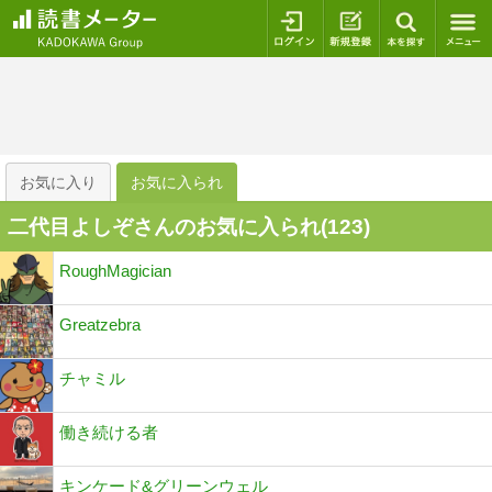
ログイン
新規登録
本を探
お気に入り
お気に入られ
二代目よしぞさんのお気に入られ(
123
)
RoughMagician
Greatzebra
チャミル
働き続ける者
キンケード&グリーンウェル