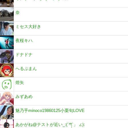
奈
ミセス大好き
夜桜キハ
ドナドナ
へるぷまん
燈矢
みずあめ
魅乃乎minoco19860125小栗旬LOVE
あかがね@テストが近い_:(´ཀ`」 ∠):