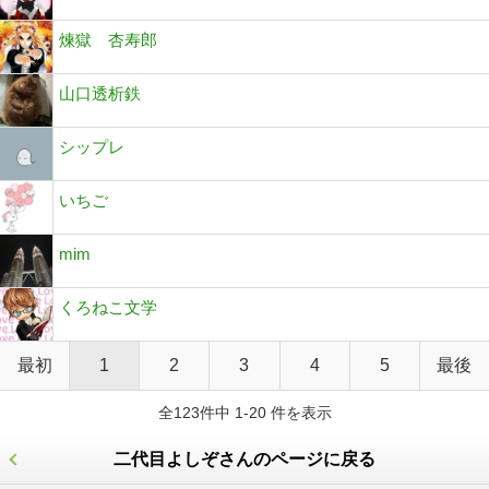
煉獄 杏寿郎
山口透析鉄
シップレ
いちご
mim
くろねこ文学
最初
1
2
3
4
5
最後
全123件中 1-20 件を表示
二代目よしぞさんのページに戻る