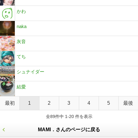
かわ
naka
灰音
てち
シュナイダー
結愛
最初
1
2
3
4
5
最後
全89件中 1-20 件を表示
MAMI．さんのページに戻る