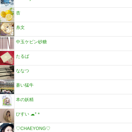
杏
糸文
中玉ケビン砂糖
たるぱ
ななつ
蒼い猛牛
本の妖精
ひすい ☁︎*＊
♡CHAEYONG♡