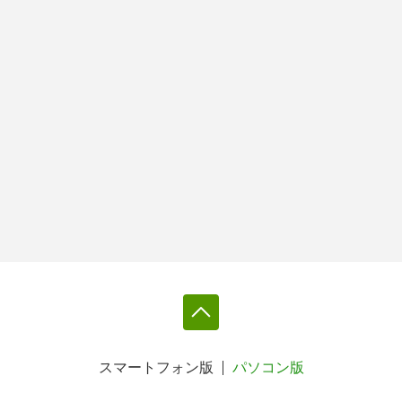
スマートフォン版
パソコン版