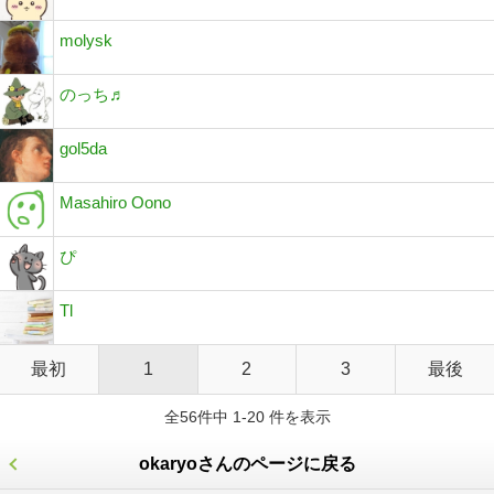
molysk
のっち♬
gol5da
Masahiro Oono
ぴ
Tl
最初
1
2
3
最後
全56件中 1-20 件を表示
okaryoさんのページに戻る