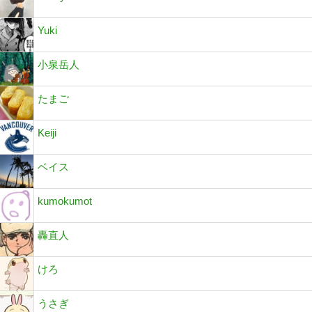
Yuki
小泉岳人
たまご
Keiji
ベイス
kumokumot
轟直人
けろ
うさぎ