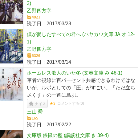
2)
乙野四方字
4923
読了日：
2017/03/28
僕が愛したすべての君へ (ハヤカワ文庫 JA オ 12-
1)
乙野四方字
5326
読了日：
2017/03/14
ホームレス歌人のいた冬 (文春文庫 み 46-1)
筆者の視線に百パーセント共感できるわけではな
いが、ルポとしての「圧」がすごい。「ただ立ち
尽くす」の一首に鳥肌。
★3
コメントする(
0
)
ナイス
三山 喬
165
読了日：
2017/02/22
文庫版 鉄鼠の檻 (講談社文庫 き 39-4)