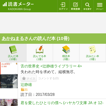
ログイン
新規登録
本を探
あかねまる
さんの読んだ本 (10冊)
読んだ本
読んでる本
積読本
読みたい本
（10冊）
（1冊）
（0冊）
（0冊）
舌の世界史 <辻静雄ライブラリー 4>
失われた時を求めて。縦横無尽。
コメントする(
0
)
ナイス
辻静雄
21
読了日：
2017/03/28
君を愛したひとりの僕へ (ハヤカワ文庫 JA オ 12-