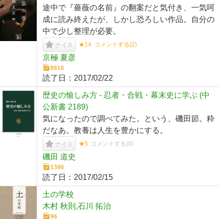
途中で『薔薇の名前』の翻案だと気付き、一気呵
成に読み終えたが、しかし恐ろしい作品。自分の
中で少し整理が必要。
★14
コメントする(
2
)
ナイス
京極 夏彦
8616
読了日：
2017/02/22
歴史の愉しみ方 - 忍者・合戦・幕末史に学ぶ (中
公新書 2189)
気になったので調べてみた。という、磯田節。粋
だなあ。教養は人生を豊かにする。
★5
コメントする(
0
)
ナイス
磯田 道史
1386
読了日：
2017/02/15
土の学校
木村 秋則,石川 拓治
96