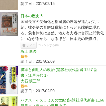
読了日：
2017/02/15
日本の歴史 5
国司長官の受領化と郡司層の没落が進んだ九世
紀。律令制の瓦解は税制にもっとも端的に現れ
る。負名体制は当然、地方有力者の台頭と武装化
につながるから、なるほど、日本史の転換点。
コメントする(
0
)
ナイス
坂上 康俊
59
読了日：
2017/02/09
将軍と側用人の政治 (講談社現代新書 1257 新
書・江戸時代 1)
大石 慎三郎
86
読了日：
2017/02/09
パクス・イスラミカの世紀 (講談社現代新書 1166
新書イスラームの世界史 2)