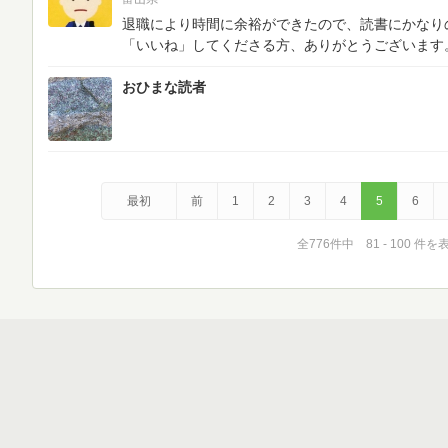
退職により時間に余裕ができたので、読書にかなり
「いいね」してくださる方、ありがとうございます
おひまな読者
最初
前
1
2
3
4
5
6
全776件中 81 - 100 件を