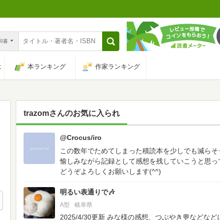
n和書
は
本ランキング
作家ランキング
trazom
さんのお気に入られ
@Crocus/iro
776
この数年でためてしまった積読本を少しでも減らそ
愉しみながら記録として感想を残していこうと思っ
どうぞよろしくお願いします(^^)
明るい表通りで🎶
A型
岐阜県
2025/4/30更新
みな様の感想、つぶやき💬などな