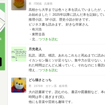
男
IT関係
兵庫県
高校から大学までは色々と本を読んでいましたが、
み始めました！
2025年以降に読んだ本を記録して
推理小説、SF小説、歴史小説が好きです。
ビジネス書も読みます。
好きな作家さん
・有川浩
・東野圭吾
・北
版
、
月光老人
乱読。遅読。積読。あれもこれもと死ぬまでに読み
イカンセン脳ミソが足りない。集中力が足りない。
れた時間はどんどん減っていく。それなのに１冊読
増え
どら猫さとっち
男
1976年
ガテン系
岐阜県
大の読書家です。読むのも、書店や図書館など、本
時間は早く過ぎます(笑)。
他にも音楽や芸術も趣味です。