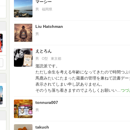
マーシー
男
福岡県
Liu Hatchman
男
えとろん
男
O型
東京都
濫読派です。
ただし余生を考える年齢になってきたので時間つぶ
馬鹿みたいにたまった蔵書の管理を兼ねて読書デー
表示されてしまい申し訳ありません。
そのうち落ち着きますのでよろしくお願いい
tonnura007
男
takuch