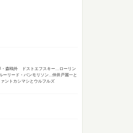
淳・森鴎外 ドストエフスキー…ローリン
ーリード・バンモリソン...仲井戸麗一と
ファントカシマシとウルフルズ