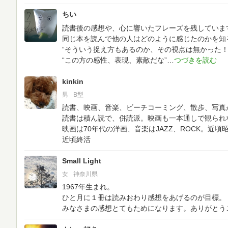
ちい
読書後の感想や、心に響いたフレーズを残していま
同じ本を読んで他の人はどのように感じたのかを知
“そういう捉え方もあるのか、その視点は無かった！
“この方の感性、表現、素敵だな”
kinkin
男
B型
読書、映画、音楽、ビーチコーミング、散歩、写真
読書は積ん読で、併読派。映画も一本通しで観られ
映画は70年代の洋画、音楽はJAZZ、ROCK。近頃
近頃終活
Small Light
女
神奈川県
1967年生まれ。
ひと月に１冊は読みおわり感想をあげるのが目標。
みなさまの感想とてもためになります。ありがとう