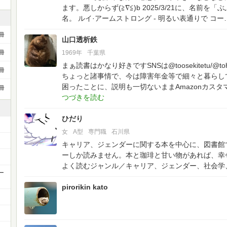
ます。悪しからず(≧∇≦)b
2025/3/21に、名前を
名。
ルイ·アームストロング - 明るい表通りで
コー​
冊
山口透析鉄
1969年
千葉県
冊
まぁ読書はかなり好きですSNSは@toosekitetu/@t
冊
ちょっと諸事情で、今は障害年金等で細々と暮らし
困ったことに、説明も一切ないままAmazonカス
冊
ひだり
女
A型
専門職
石川県
キャリア、ジェンダーに関する本を中心に、図書館
ーしか読みません。本と珈琲と甘い物があれば、幸
よく読むジャンル／キャリア、ジェンダー、社会学
ー
pirorikin kato