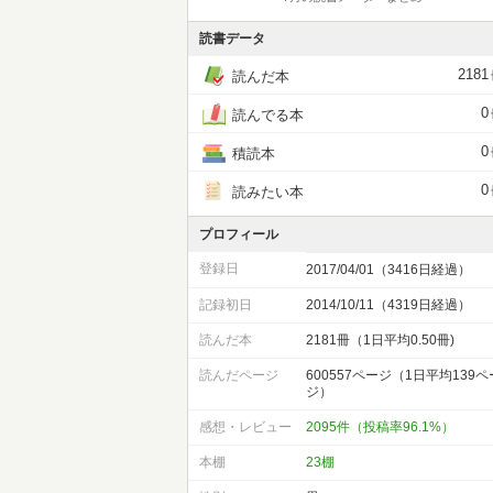
読書データ
2181
読んだ本
0
読んでる本
0
積読本
0
読みたい本
プロフィール
登録日
2017/04/01（3416日経過）
記録初日
2014/10/11（4319日経過）
読んだ本
2181冊（1日平均0.50冊)
読んだページ
600557ページ（1日平均139ペ
ジ）
感想・レビュー
2095件（投稿率96.1%）
本棚
23棚