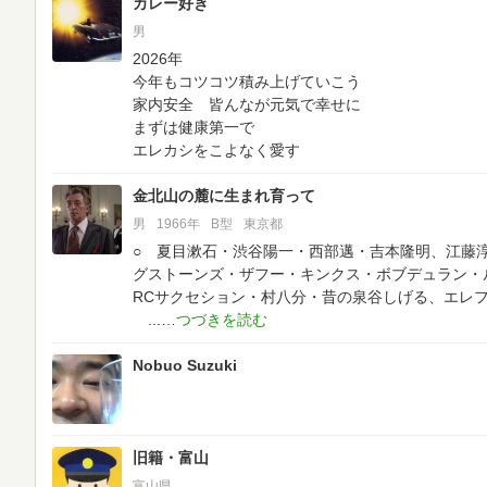
カレー好き
男
2026年
今年もコツコツ積み上げていこう
家内安全 皆んなが元気で幸せに
まずは健康第一で
エレカシをこよなく愛す
金北山の麓に生まれ育って
男
1966年
B型
東京都
○ 夏目漱石・渋谷陽一・西部邁・吉本隆明、江藤
グストーンズ・ザフー・キンクス・ボブデュラン・ル
RCサクセション・村八分・昔の泉谷しげる、エレ
...
Nobuo Suzuki
旧籍・富山
富山県