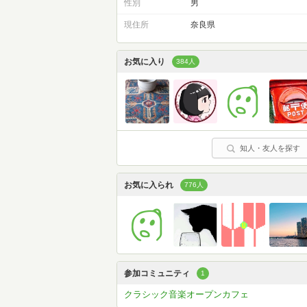
性別
男
現住所
奈良県
お気に入り
384人
知人・友人を探す
お気に入られ
776人
参加コミュニティ
1
クラシック音楽オープンカフェ