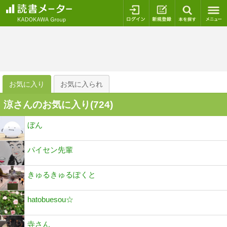
ログイン
新規登録
本を探
お気に入り
お気に入られ
涼さんのお気に入り(
724
)
ぼん
パイセン先輩
きゅるきゅるぽくと
hatobuesou☆
寺さん