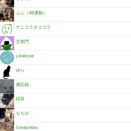
ぷぷ（4B運動）
ナニコラタココラ
文衛門
y.kakizoe
ゆら
備忘録
緋莢
もちお
Greatzebra