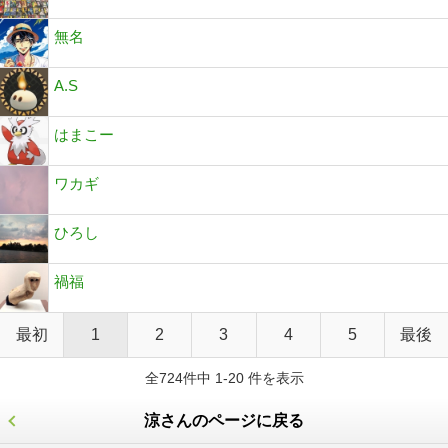
無名
A.S
はまこー
ワカギ
ひろし
禍福
最初
1
2
3
4
5
最後
全724件中 1-20 件を表示
涼さんのページに戻る