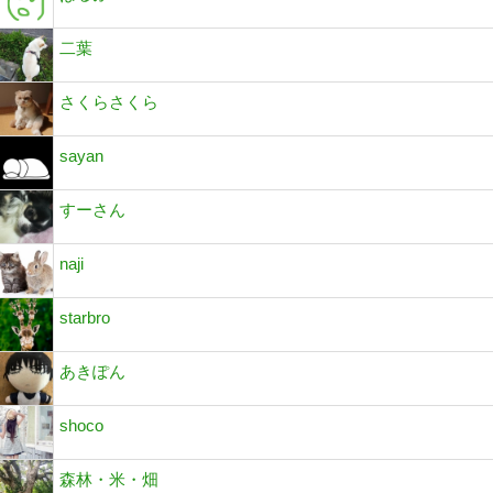
二葉
さくらさくら
sayan
すーさん
naji
starbro
あきぽん
shoco
森林・米・畑