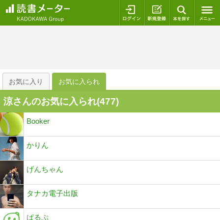
ログイン
新規登録
本を探
お気に入り
お気に入られ
涼さんのお気に入られ(
477
)
Booker
かりん
げんちゃん
タナカ電子出版
ぱるぷ