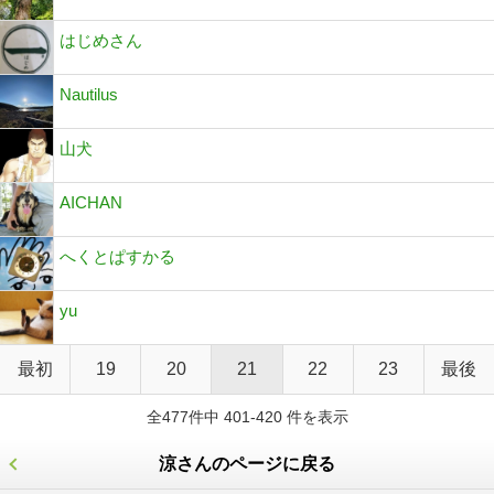
はじめさん
Nautilus
山犬
AICHAN
へくとぱすかる
yu
最初
19
20
21
22
23
最後
全477件中 401-420 件を表示
涼さんのページに戻る