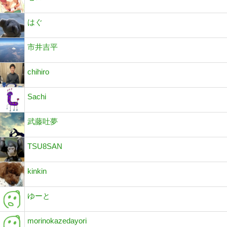
はぐ
市井吉平
chihiro
Sachi
武藤吐夢
TSU8SAN
kinkin
ゆーと
morinokazedayori