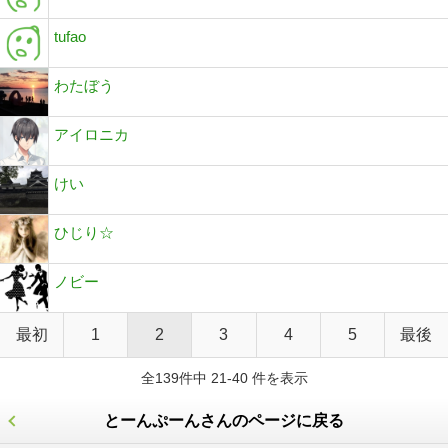
tufao
わたぼう
アイロニカ
けい
ひじり☆
ノビー
最初
1
2
3
4
5
最後
全139件中 21-40 件を表示
とーんぷーんさんのページに戻る