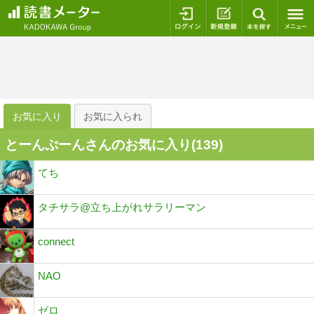
ログイン
新規登録
本を探
お気に入り
お気に入られ
とーんぷーんさんのお気に入り(
139
)
てち
タチサラ@立ち上がれサラリーマン
connect
NAO
ゼロ