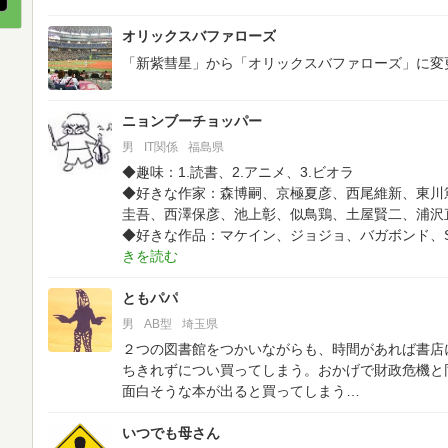
オリックスバファローズ
「新紫彗星」から「オリックスバファローズ」に変
ニョンブーチョッパー
男
IT関係
福島県
◆趣味：1.読書、2.アニメ、3.ビオラ
◆好きな作家：森博嗣、京極夏彦、西尾維新、東川
圭吾、西澤保彦、池上彰、似鳥鶏、土屋賢二、浦沢
◆好きな作品：マケイン、ジョジョ、バガボンド、
ともパパ
男
AB型
埼玉県
２つの図書館をつかいながらも、時間があれば書店
ちきれずについ買ってしまう。おかげで財政危機と
面白そうな本が出ると買ってしまう…
いつでも母さん