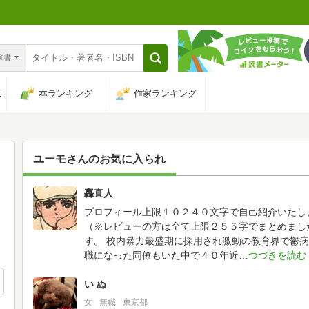
n和書
は
本ランキング
作家ランキング
ユーモ
さんのお気に入られ
轟直人
66
プロフィール上限１０２４０文字で自己紹介いたし
（※レビューの方は全て上限２５５字でまとめまし
す。
校内暴力最盛期に採用され激動の教育界で鬱病
職になった同僚もいた中で４０年近
い ぬ
女
無職
東京都