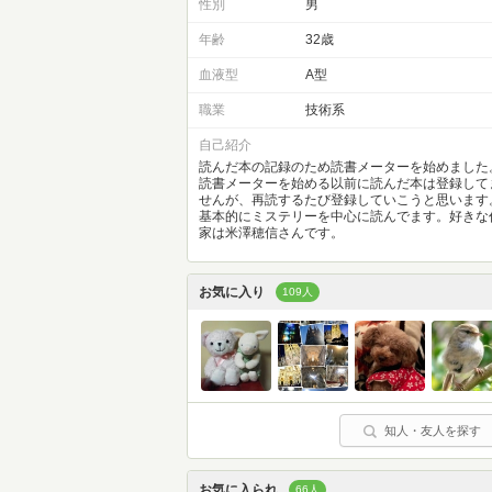
性別
男
年齢
32歳
血液型
A型
職業
技術系
自己紹介
読んだ本の記録のため読書メーターを始めました
読書メーターを始める以前に読んだ本は登録して
せんが、再読するたび登録していこうと思います
基本的にミステリーを中心に読んでます。好きな
家は米澤穂信さんです。
お気に入り
109人
知人・友人を探す
お気に入られ
66人