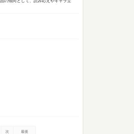
品の傾向として、読み応えやキャラ立
、
次
最後