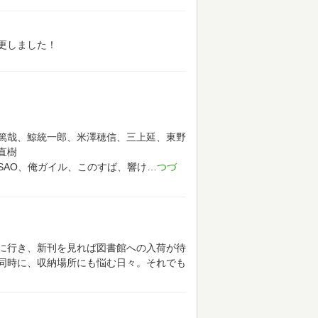
更しました！
篤哉、鯨統一郎、米澤穂信、三上延、東野
直樹
SAO、俺ガイル、このすば、響け
に行き、新刊を見れば図書館への入荷が待
同時に、収納場所にも悩む日々。それでも