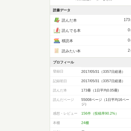
読書データ
173
読んだ本
0
読んでる本
0
積読本
2
読みたい本
プロフィール
登録日
2017/05/31（3357日経過）
記録初日
2017/05/31（3357日経過）
読んだ本
173冊（1日平均0.05冊)
読んだページ
55008ページ（1日平均16ペー
ジ）
感想・レビュー
156件（投稿率90.2%）
本棚
24棚