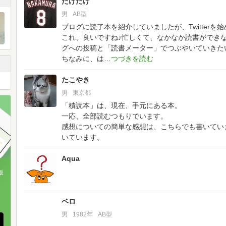
たけたけ
男
AB型
ブログに読了本を紹介していましたが、Twitterを
これ、良いですね♪忙しくて、なかなか読書ができ
グへの投稿と「読書メーター」でつぶやいていきた
ちなみに、は
たこやき
男
東京都
「積読本」は、現在、手元にある本。
一応、全部読むつもりでいます。
感想についての簡単な感想は、こちらでも書いてい
いています。
Aqua
版
、
ベロ
男
1982年
AB型