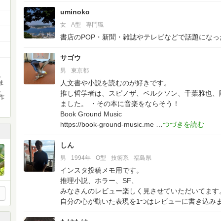
uminoko
女
A型
専門職
書店のPOP・新聞・雑誌やテレビなどで話題にな
サゴウ
男
東京都
。
ま
人文書や小説を読むのが好きです。
。
推し哲学者は、スピノザ、ベルクソン、千葉雅也、
作
ました。
・その本に音楽をならそう！
Book Ground Music
https://book-ground-music.me
しん
男
1994年
O型
技術系
福島県
インスタ投稿メモ用です。
推理小説、ホラー、SF、
みなさんのレビュー楽しく見させていただいてます
自分の心が動いた表現を1つはレビューに書き込み