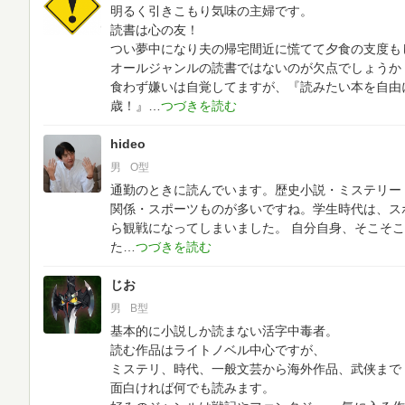
明るく引きこもり気味の主婦です。
読書は心の友！
つい夢中になり夫の帰宅間近に慌てて夕食の支度も
オールジャンルの読書ではないのが欠点でしょうか
食わず嫌いは自覚してますが、『読みたい本を自由
歳！』
hideo
男
O型
通勤のときに読んでいます。歴史小説・ミステリー
関係・スポーツものが多いですね。学生時代は、ス
ら観戦になってしまいました。
自分自身、そこそこ
た
じお
男
B型
基本的に小説しか読まない活字中毒者。
読む作品はライトノベル中心ですが、
ミステリ、時代、一般文芸から海外作品、武侠まで
面白ければ何でも読みます。