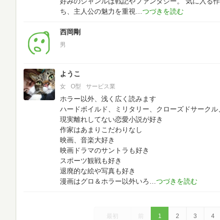
好みのジャンルは戦記やファンタジー。
気に入る作
ち、主人公の魅力を重視
西岡剛
男
ようこ
女
O型
サービス業
ホラー以外、浅く広く読みます
ハードボイルド、ミリタリー、クローズドサークル
現実離れしてない恋愛小説が好き
作家はあまりこだわりなし
映画、音楽大好き
映画ドラマのサントラも好き
スポーツ観戦も好き
退廃的な絵や写真も好き
漫画はグロ＆ホラー以外いろ
最初
前
1
2
3
4