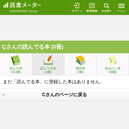
ログイン
新規登録
本を探
C
さんの読んでる本 (0冊)
読んだ本
読んでる本
積読本
読みたい本
（413冊）
（0冊）
（2冊）
（58冊）
まだ「読んでる本」に登録した本はありません。
Cさんのページに戻る