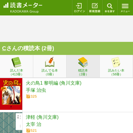
ログイン
新規登録
本を探
C
さんの積読本 (2冊)
読んだ本
読んでる本
積読本
読みたい本
（413冊）
（0冊）
（2冊）
（58冊）
火の鳥1 黎明編 (角川文庫)
手塚 治虫
325
津軽 (角川文庫)
太宰 治
521